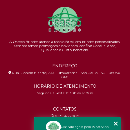
A Osasco Brindes atende a todo o Brasil em brindes personalizados.
Sempre temos promoções e novidades,
confira!
Pontualidade,
Qualidade e Custo-benefício.
ENDEREÇO
Rua Dionísio Bizarro, 233 - Umuarama - São Paulo - SP - 06036-
060
HORÁRIO DE ATENDIMENTO
Segunda à Sexta: 8:30h às 17:00h
CONTATOS
(11) 96456-9619
contato@osascobrindes.com.br
Olá! Fale agora pelo WhatsApp
CNPJ:
26.434.153/0001-30