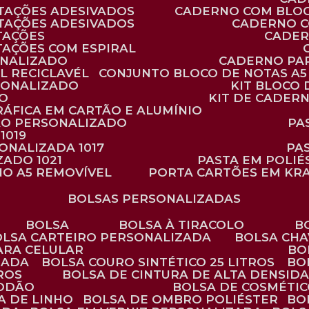
TAÇÕES ADESIVADOS
CADERNO COM BLO
TAÇÕES ADESIVADOS
CADERNO 
TAÇÕES
CADE
TAÇÕES COM ESPIRAL
ONALIZADO
CADERNO PA
L RECICLAVÉL
CONJUNTO BLOCO DE NOTAS A5 
RSONALIZADO
KIT BLOC
DO
KIT DE CADER
RÁFICA EM CARTÃO E ALUMÍNIO
TÃO PERSONALIZADO
P
1019
SONALIZADA 1017
PA
ZADO 1021
PASTA EM POLI
NO A5 REMOVÍVEL
PORTA CARTÕES EM KR
BOLSAS PERSONALIZADAS
BOLSA
BOLSA À TIRACOLO
BOLSA CARTEIRO PERSONALIZADA
BOLSA CH
ARA CELULAR
B
ZADA
BOLSA COURO SINTÉTICO 25 LITROS
B
TROS
BOLSA DE CINTURA DE ALTA DENSID
GODÃO
BOLSA DE COSMÉTI
SA DE LINHO
BOLSA DE OMBRO POLIÉSTER
B