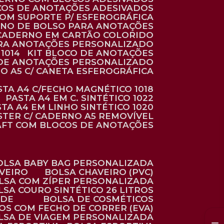
COS DE ANOTAÇÕES ADESIVADOS
COM SUPORTE P/ ESFEROGRÁFICA
RNO DE BOLSO PARA ANOTAÇÕES
CADERNO EM CARTÃO COLORIDO
RA ANOTAÇÕES PERSONALIZADO
1014
KIT BLOCO DE ANOTAÇÕES
O DE ANOTAÇÕES PERSONALIZADO
NO A5 C/ CANETA ESFEROGRÁFICA
ASTA A4 C/FECHO MAGNÉTICO 1018
PASTA A4 EM C. SINTÉTICO 1022
STA A4 EM LINHO SINTÉTICO 1020
ÉSTER C/ CADERNO A5 REMOVÍVEL
AFT COM BLOCOS DE ANOTAÇÕES
BOLSA BABY BAG PERSONALIZADA
AVEIRO
BOLSA CHAVEIRO (PVC)
OLSA COM ZÍPER PERSONALIZADA
OLSA COURO SINTÉTICO 26 LITROS
ADE
BOLSA DE COSMÉTICOS
COS COM FECHO DE CORRER (EVA)
OLSA DE VIAGEM PERSONALIZADA