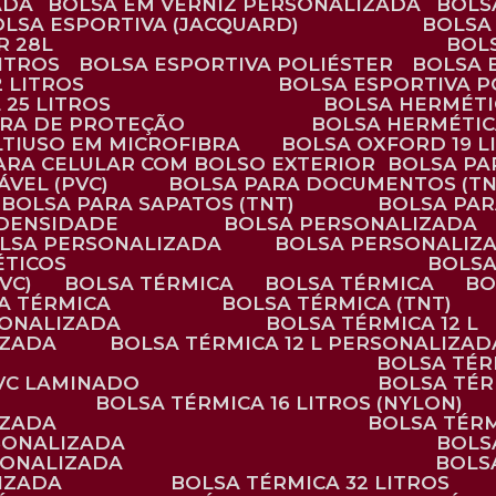
ADA
BOLSA EM VERNIZ PERSONALIZADA
BOL
BOLSA ESPORTIVA (JACQUARD)
BOLSA
R 28L
BOL
ITROS
BOLSA ESPORTIVA POLIÉSTER
BOLSA
2 LITROS
BOLSA ESPORTIVA P
 25 LITROS
BOLSA HERMÉTI
ARA DE PROTEÇÃO
BOLSA HERMÉTI
LTIUSO EM MICROFIBRA
BOLSA OXFORD 19 L
PARA CELULAR COM BOLSO EXTERIOR
BOLSA P
ÁVEL (PVC)
BOLSA PARA DOCUMENTOS (TN
BOLSA PARA SAPATOS (TNT)
BOLSA PA
 DENSIDADE
BOLSA PERSONALIZADA
OLSA PERSONALIZADA
BOLSA PERSONALIZ
ÉTICOS
BOLS
VC)
BOLSA TÉRMICA
BOLSA TÉRMICA
B
SA TÉRMICA
BOLSA TÉRMICA (TNT)
RSONALIZADA
BOLSA TÉRMICA 12 L
IZADA
BOLSA TÉRMICA 12 L PERSONALIZAD
BOLSA TÉ
PVC LAMINADO
BOLSA TÉ
BOLSA TÉRMICA 16 LITROS (NYLON)
IZADA
BOLSA TÉR
RSONALIZADA
BOL
RSONALIZADA
BOL
LIZADA
BOLSA TÉRMICA 32 LITROS