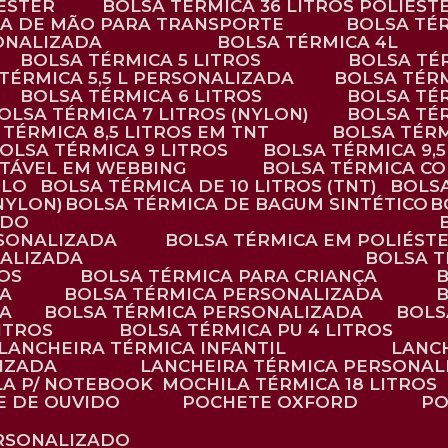
IÉSTER
BOLSA TÉRMICA 36 LITROS POLIÉST
ALÇA DE MÃO PARA TRANSPORTE
BOLSA TÉ
SONALIZADA
BOLSA TÉRMICA 4L
BOLSA TÉRMICA 5 LITROS
BOLSA T
 TÉRMICA 5,5 L PERSONALIZADA
BOLSA TÉR
BOLSA TÉRMICA 6 LITROS
BOLSA TÉ
BOLSA TÉRMICA 7 LITROS (NYLON)
BOLSA TÉ
A TÉRMICA 8,5 LITROS EM TNT
BOLSA TÉR
BOLSA TÉRMICA 9 LITROS
BOLSA TÉRMICA 9,
STÁVEL EM WEBBING
BOLSA TÉRMICA C
PLO
BOLSA TÉRMICA DE 10 LITROS (TNT)
BOLS
(NYLON)
BOLSA TÉRMICA DE BAGUM SINTÉTICO
ADO
RSONALIZADA
BOLSA TÉRMICA EM POLIÉST
NALIZADA
BOLSA 
ROS
BOLSA TÉRMICA PARA CRIANÇA
DA
BOLSA TÉRMICA PERSONALIZADA
DA
BOLSA TÉRMICA PERSONALIZADA
BOL
LITROS
BOLSA TÉRMICA PU 4 LITROS
LANCHEIRA TÉRMICA INFANTIL
LANC
LIZADA
LANCHEIRA TÉRMICA PERSONAL
LA P/ NOTEBOOK
MOCHILA TÉRMICA 18 LITROS
E DE OUVIDO
POCHETE OXFORD
P
ERSONALIZADO