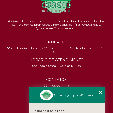
A Osasco Brindes atende a todo o Brasil em brindes personalizados.
Sempre temos promoções e novidades,
confira!
Pontualidade,
Qualidade e Custo-benefício.
ENDEREÇO
Rua Dionísio Bizarro, 233 - Umuarama - São Paulo - SP - 06036-
060
HORÁRIO DE ATENDIMENTO
Segunda à Sexta: 8:30h às 17:00h
CONTATOS
(11) 96456-9619
contato@osascobrindes.com.br
Olá! Fale agora pelo WhatsApp
CNPJ:
26.434.153/0001-30
MENU
Insira seu telefone