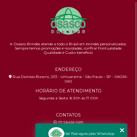
A Osasco Brindes atende a todo o Brasil em brindes personalizados.
Sempre temos promoções e novidades,
confira!
Pontualidade,
Qualidade e Custo-benefício.
ENDEREÇO
Rua Dionísio Bizarro, 233 - Umuarama - São Paulo - SP - 06036-
060
HORÁRIO DE ATENDIMENTO
Segunda à Sexta: 8:30h às 17:00h
CONTATOS
(11) 96456-9619
contato@osascobrindes.com.br
Olá! Fale agora pelo WhatsApp
CNPJ:
26.434.153/0001-30