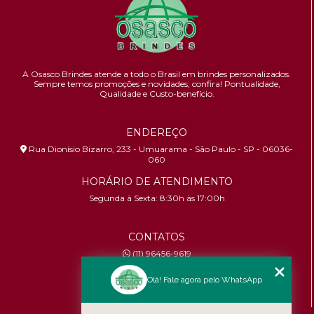
A Osasco Brindes atende a todo o Brasil em brindes personalizados.
Sempre temos promoções e novidades,
confira!
Pontualidade,
Qualidade e Custo-benefício.
ENDEREÇO
Rua Dionísio Bizarro, 233 - Umuarama - São Paulo - SP - 06036-
060
HORÁRIO DE ATENDIMENTO
Segunda à Sexta: 8:30h às 17:00h
CONTATOS
(11) 96456-9619
contato@osascobrindes.com.br
Olá! Fale agora pelo WhatsApp
CNPJ:
26.434.153/0001-30