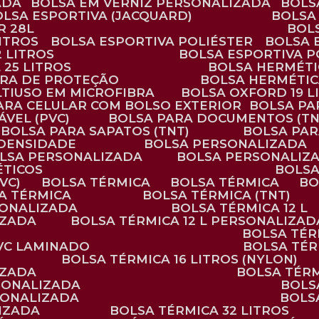
ADA
BOLSA EM VERNIZ PERSONALIZADA
BOL
BOLSA ESPORTIVA (JACQUARD)
BOLSA
R 28L
BOL
ITROS
BOLSA ESPORTIVA POLIÉSTER
BOLSA
2 LITROS
BOLSA ESPORTIVA P
 25 LITROS
BOLSA HERMÉTI
ARA DE PROTEÇÃO
BOLSA HERMÉTI
LTIUSO EM MICROFIBRA
BOLSA OXFORD 19 L
PARA CELULAR COM BOLSO EXTERIOR
BOLSA P
ÁVEL (PVC)
BOLSA PARA DOCUMENTOS (TN
BOLSA PARA SAPATOS (TNT)
BOLSA PA
 DENSIDADE
BOLSA PERSONALIZADA
OLSA PERSONALIZADA
BOLSA PERSONALIZ
ÉTICOS
BOLS
VC)
BOLSA TÉRMICA
BOLSA TÉRMICA
B
SA TÉRMICA
BOLSA TÉRMICA (TNT)
RSONALIZADA
BOLSA TÉRMICA 12 L
IZADA
BOLSA TÉRMICA 12 L PERSONALIZAD
BOLSA TÉ
PVC LAMINADO
BOLSA TÉ
BOLSA TÉRMICA 16 LITROS (NYLON)
IZADA
BOLSA TÉR
RSONALIZADA
BOL
RSONALIZADA
BOL
LIZADA
BOLSA TÉRMICA 32 LITROS