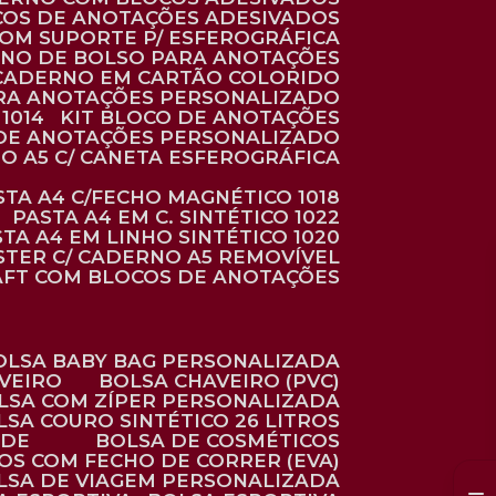
COS DE ANOTAÇÕES ADESIVADOS
COM SUPORTE P/ ESFEROGRÁFICA
RNO DE BOLSO PARA ANOTAÇÕES
CADERNO EM CARTÃO COLORIDO
RA ANOTAÇÕES PERSONALIZADO
1014
KIT BLOCO DE ANOTAÇÕES
O DE ANOTAÇÕES PERSONALIZADO
NO A5 C/ CANETA ESFEROGRÁFICA
ASTA A4 C/FECHO MAGNÉTICO 1018
PASTA A4 EM C. SINTÉTICO 1022
STA A4 EM LINHO SINTÉTICO 1020
ÉSTER C/ CADERNO A5 REMOVÍVEL
AFT COM BLOCOS DE ANOTAÇÕES
BOLSA BABY BAG PERSONALIZADA
AVEIRO
BOLSA CHAVEIRO (PVC)
OLSA COM ZÍPER PERSONALIZADA
OLSA COURO SINTÉTICO 26 LITROS
ADE
BOLSA DE COSMÉTICOS
COS COM FECHO DE CORRER (EVA)
OLSA DE VIAGEM PERSONALIZADA