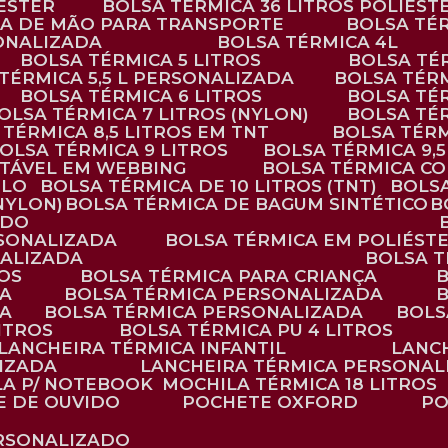
IÉSTER
BOLSA TÉRMICA 36 LITROS POLIÉST
ALÇA DE MÃO PARA TRANSPORTE
BOLSA TÉ
SONALIZADA
BOLSA TÉRMICA 4L
BOLSA TÉRMICA 5 LITROS
BOLSA T
 TÉRMICA 5,5 L PERSONALIZADA
BOLSA TÉR
BOLSA TÉRMICA 6 LITROS
BOLSA TÉ
BOLSA TÉRMICA 7 LITROS (NYLON)
BOLSA TÉ
A TÉRMICA 8,5 LITROS EM TNT
BOLSA TÉR
BOLSA TÉRMICA 9 LITROS
BOLSA TÉRMICA 9,
STÁVEL EM WEBBING
BOLSA TÉRMICA C
PLO
BOLSA TÉRMICA DE 10 LITROS (TNT)
BOLS
(NYLON)
BOLSA TÉRMICA DE BAGUM SINTÉTICO
ADO
RSONALIZADA
BOLSA TÉRMICA EM POLIÉST
NALIZADA
BOLSA 
ROS
BOLSA TÉRMICA PARA CRIANÇA
DA
BOLSA TÉRMICA PERSONALIZADA
DA
BOLSA TÉRMICA PERSONALIZADA
BOL
LITROS
BOLSA TÉRMICA PU 4 LITROS
LANCHEIRA TÉRMICA INFANTIL
LANC
LIZADA
LANCHEIRA TÉRMICA PERSONAL
LA P/ NOTEBOOK
MOCHILA TÉRMICA 18 LITROS
E DE OUVIDO
POCHETE OXFORD
P
ERSONALIZADO