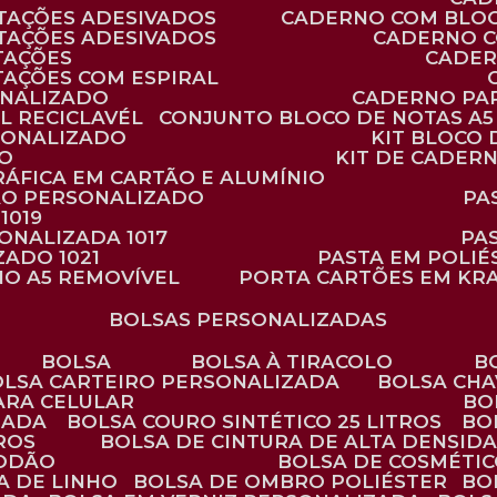
TAÇÕES ADESIVADOS
CADERNO COM BLO
TAÇÕES ADESIVADOS
CADERNO 
TAÇÕES
CADE
TAÇÕES COM ESPIRAL
ONALIZADO
CADERNO PA
L RECICLAVÉL
CONJUNTO BLOCO DE NOTAS A5 
RSONALIZADO
KIT BLOC
DO
KIT DE CADER
RÁFICA EM CARTÃO E ALUMÍNIO
TÃO PERSONALIZADO
P
1019
SONALIZADA 1017
PA
ZADO 1021
PASTA EM POLI
NO A5 REMOVÍVEL
PORTA CARTÕES EM KR
BOLSAS PERSONALIZADAS
BOLSA
BOLSA À TIRACOLO
BOLSA CARTEIRO PERSONALIZADA
BOLSA CH
ARA CELULAR
B
ZADA
BOLSA COURO SINTÉTICO 25 LITROS
B
TROS
BOLSA DE CINTURA DE ALTA DENSID
GODÃO
BOLSA DE COSMÉTI
SA DE LINHO
BOLSA DE OMBRO POLIÉSTER
B