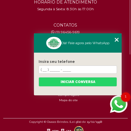
HORÁRIO DE ATENDIMENTO
Segunda à Sexta: 8:30h às 17:00h
CONTATOS
(11) 96456-9619
contato@osascobrindes.com.br
Olá! Fale agora pelo WhatsApp
CNPJ:
26.434.153/0001-30
MENU
Insira seu telefone
Home
Quem somos
Produtos
INICIAR CONVERSA
Fale Conosco
Categorias
Compre agora
1
Mapa do site
Copyright © Osasco Brindes. (Lei 9610 de 19/02/1998)
HTML
CSS