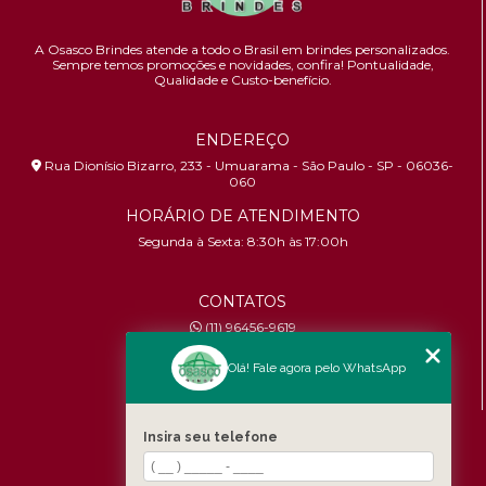
A Osasco Brindes atende a todo o Brasil em brindes personalizados.
Sempre temos promoções e novidades,
confira!
Pontualidade,
Qualidade e Custo-benefício.
ENDEREÇO
Rua Dionísio Bizarro, 233 - Umuarama - São Paulo - SP - 06036-
060
HORÁRIO DE ATENDIMENTO
Segunda à Sexta: 8:30h às 17:00h
CONTATOS
(11) 96456-9619
contato@osascobrindes.com.br
Olá! Fale agora pelo WhatsApp
CNPJ:
26.434.153/0001-30
MENU
Insira seu telefone
Home
Quem somos