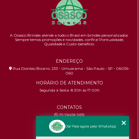
A Osasco Brindes atende a todo o Brasil em brindes personalizados.
Sempre temos promoções e novidades,
confira!
Pontualidade,
Qualidade e Custo-benefício.
ENDEREÇO
Rua Dionísio Bizarro, 233 - Umuarama - São Paulo - SP - 06036-
060
HORÁRIO DE ATENDIMENTO
Segunda à Sexta: 8:30h às 17:00h
CONTATOS
(11) 96456-9619
contato@osascobrindes.com.br
Olá! Fale agora pelo WhatsApp
CNPJ:
26.434.153/0001-30