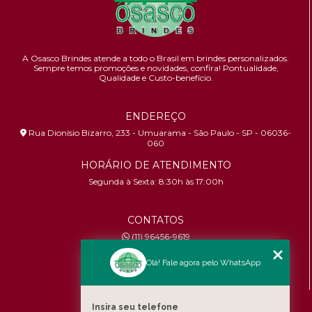
A Osasco Brindes atende a todo o Brasil em brindes personalizados.
Sempre temos promoções e novidades,
confira!
Pontualidade,
Qualidade e Custo-benefício.
ENDEREÇO
Rua Dionísio Bizarro, 233 - Umuarama - São Paulo - SP - 06036-
060
HORÁRIO DE ATENDIMENTO
Segunda à Sexta: 8:30h às 17:00h
CONTATOS
(11) 96456-9619
contato@osascobrindes.com.br
Olá! Fale agora pelo WhatsApp
CNPJ:
26.434.153/0001-30
MENU
Insira seu telefone