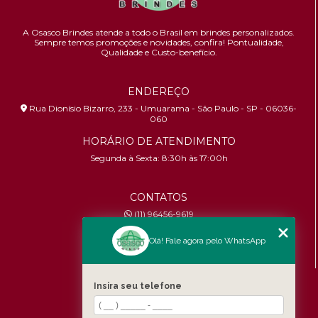
A Osasco Brindes atende a todo o Brasil em brindes personalizados.
Sempre temos promoções e novidades,
confira!
Pontualidade,
Qualidade e Custo-benefício.
ENDEREÇO
Rua Dionísio Bizarro, 233 - Umuarama - São Paulo - SP - 06036-
060
HORÁRIO DE ATENDIMENTO
Segunda à Sexta: 8:30h às 17:00h
CONTATOS
(11) 96456-9619
contato@osascobrindes.com.br
Olá! Fale agora pelo WhatsApp
CNPJ:
26.434.153/0001-30
MENU
Insira seu telefone
Home
Quem somos