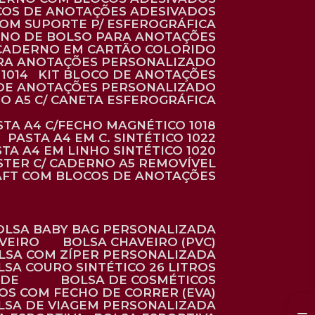
COS DE ANOTAÇÕES ADESIVADOS
COM SUPORTE P/ ESFEROGRÁFICA
RNO DE BOLSO PARA ANOTAÇÕES
CADERNO EM CARTÃO COLORIDO
RA ANOTAÇÕES PERSONALIZADO
1014
KIT BLOCO DE ANOTAÇÕES
O DE ANOTAÇÕES PERSONALIZADO
NO A5 C/ CANETA ESFEROGRÁFICA
ASTA A4 C/FECHO MAGNÉTICO 1018
PASTA A4 EM C. SINTÉTICO 1022
STA A4 EM LINHO SINTÉTICO 1020
ÉSTER C/ CADERNO A5 REMOVÍVEL
AFT COM BLOCOS DE ANOTAÇÕES
BOLSA BABY BAG PERSONALIZADA
AVEIRO
BOLSA CHAVEIRO (PVC)
OLSA COM ZÍPER PERSONALIZADA
OLSA COURO SINTÉTICO 26 LITROS
ADE
BOLSA DE COSMÉTICOS
COS COM FECHO DE CORRER (EVA)
OLSA DE VIAGEM PERSONALIZADA