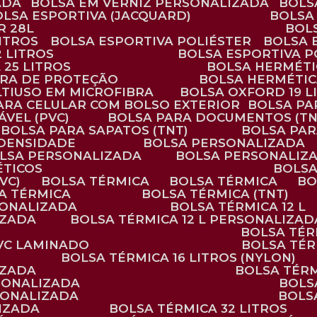
ADA
BOLSA EM VERNIZ PERSONALIZADA
BOL
BOLSA ESPORTIVA (JACQUARD)
BOLSA
R 28L
BOL
ITROS
BOLSA ESPORTIVA POLIÉSTER
BOLSA
2 LITROS
BOLSA ESPORTIVA P
 25 LITROS
BOLSA HERMÉTI
ARA DE PROTEÇÃO
BOLSA HERMÉTI
LTIUSO EM MICROFIBRA
BOLSA OXFORD 19 L
PARA CELULAR COM BOLSO EXTERIOR
BOLSA P
ÁVEL (PVC)
BOLSA PARA DOCUMENTOS (TN
BOLSA PARA SAPATOS (TNT)
BOLSA PA
 DENSIDADE
BOLSA PERSONALIZADA
OLSA PERSONALIZADA
BOLSA PERSONALIZ
ÉTICOS
BOLS
VC)
BOLSA TÉRMICA
BOLSA TÉRMICA
B
SA TÉRMICA
BOLSA TÉRMICA (TNT)
RSONALIZADA
BOLSA TÉRMICA 12 L
IZADA
BOLSA TÉRMICA 12 L PERSONALIZAD
BOLSA TÉ
PVC LAMINADO
BOLSA TÉ
BOLSA TÉRMICA 16 LITROS (NYLON)
IZADA
BOLSA TÉR
RSONALIZADA
BOL
RSONALIZADA
BOL
LIZADA
BOLSA TÉRMICA 32 LITROS