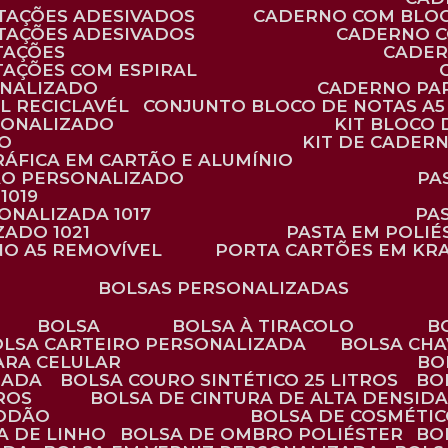
TAÇÕES ADESIVADOS
CADERNO COM BLO
TAÇÕES ADESIVADOS
CADERNO 
TAÇÕES
CADE
TAÇÕES COM ESPIRAL
ONALIZADO
CADERNO PA
L RECICLAVÉL
CONJUNTO BLOCO DE NOTAS A5 
RSONALIZADO
KIT BLOC
DO
KIT DE CADER
RÁFICA EM CARTÃO E ALUMÍNIO
TÃO PERSONALIZADO
P
1019
SONALIZADA 1017
PA
ZADO 1021
PASTA EM POLI
NO A5 REMOVÍVEL
PORTA CARTÕES EM KR
BOLSAS PERSONALIZADAS
BOLSA
BOLSA À TIRACOLO
BOLSA CARTEIRO PERSONALIZADA
BOLSA CH
ARA CELULAR
B
ZADA
BOLSA COURO SINTÉTICO 25 LITROS
B
TROS
BOLSA DE CINTURA DE ALTA DENSID
GODÃO
BOLSA DE COSMÉTI
SA DE LINHO
BOLSA DE OMBRO POLIÉSTER
B