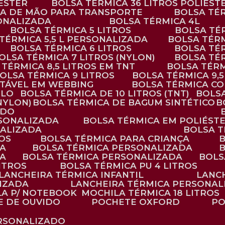
IÉSTER
BOLSA TÉRMICA 36 LITROS POLIÉST
ALÇA DE MÃO PARA TRANSPORTE
BOLSA TÉ
SONALIZADA
BOLSA TÉRMICA 4L
BOLSA TÉRMICA 5 LITROS
BOLSA T
 TÉRMICA 5,5 L PERSONALIZADA
BOLSA TÉR
BOLSA TÉRMICA 6 LITROS
BOLSA TÉ
BOLSA TÉRMICA 7 LITROS (NYLON)
BOLSA TÉ
A TÉRMICA 8,5 LITROS EM TNT
BOLSA TÉR
BOLSA TÉRMICA 9 LITROS
BOLSA TÉRMICA 9,
STÁVEL EM WEBBING
BOLSA TÉRMICA C
PLO
BOLSA TÉRMICA DE 10 LITROS (TNT)
BOLS
(NYLON)
BOLSA TÉRMICA DE BAGUM SINTÉTICO
ADO
RSONALIZADA
BOLSA TÉRMICA EM POLIÉST
NALIZADA
BOLSA 
ROS
BOLSA TÉRMICA PARA CRIANÇA
DA
BOLSA TÉRMICA PERSONALIZADA
DA
BOLSA TÉRMICA PERSONALIZADA
BOL
LITROS
BOLSA TÉRMICA PU 4 LITROS
LANCHEIRA TÉRMICA INFANTIL
LANC
LIZADA
LANCHEIRA TÉRMICA PERSONAL
LA P/ NOTEBOOK
MOCHILA TÉRMICA 18 LITROS
E DE OUVIDO
POCHETE OXFORD
P
ERSONALIZADO