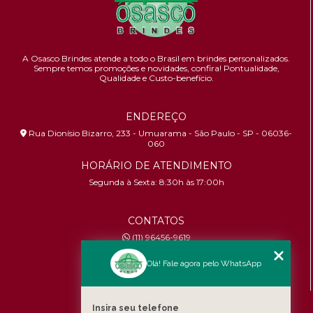
A Osasco Brindes atende a todo o Brasil em brindes personalizados.
Sempre temos promoções e novidades,
confira!
Pontualidade,
Qualidade e Custo-benefício.
ENDEREÇO
Rua Dionísio Bizarro, 233 - Umuarama - São Paulo - SP - 06036-
060
HORÁRIO DE ATENDIMENTO
Segunda à Sexta: 8:30h às 17:00h
CONTATOS
(11) 96456-9619
contato@osascobrindes.com.br
Olá! Fale agora pelo WhatsApp
CNPJ:
26.434.153/0001-30
MENU
Insira seu telefone