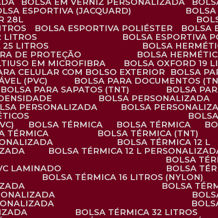
ADA
BOLSA EM VERNIZ PERSONALIZADA
BOL
BOLSA ESPORTIVA (JACQUARD)
BOLSA
R 28L
BOL
ITROS
BOLSA ESPORTIVA POLIÉSTER
BOLSA
2 LITROS
BOLSA ESPORTIVA P
 25 LITROS
BOLSA HERMÉTI
ARA DE PROTEÇÃO
BOLSA HERMÉTI
LTIUSO EM MICROFIBRA
BOLSA OXFORD 19 L
PARA CELULAR COM BOLSO EXTERIOR
BOLSA P
ÁVEL (PVC)
BOLSA PARA DOCUMENTOS (TN
BOLSA PARA SAPATOS (TNT)
BOLSA PA
 DENSIDADE
BOLSA PERSONALIZADA
OLSA PERSONALIZADA
BOLSA PERSONALIZ
ÉTICOS
BOLS
VC)
BOLSA TÉRMICA
BOLSA TÉRMICA
B
SA TÉRMICA
BOLSA TÉRMICA (TNT)
RSONALIZADA
BOLSA TÉRMICA 12 L
IZADA
BOLSA TÉRMICA 12 L PERSONALIZAD
BOLSA TÉ
PVC LAMINADO
BOLSA TÉ
BOLSA TÉRMICA 16 LITROS (NYLON)
IZADA
BOLSA TÉR
RSONALIZADA
BOL
RSONALIZADA
BOL
LIZADA
BOLSA TÉRMICA 32 LITROS