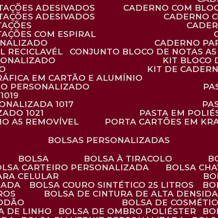
TAÇÕES ADESIVADOS
CADERNO COM BLO
TAÇÕES ADESIVADOS
CADERNO 
TAÇÕES
CADE
TAÇÕES COM ESPIRAL
ONALIZADO
CADERNO PA
L RECICLAVÉL
CONJUNTO BLOCO DE NOTAS A5 
RSONALIZADO
KIT BLOC
DO
KIT DE CADER
RÁFICA EM CARTÃO E ALUMÍNIO
TÃO PERSONALIZADO
P
1019
SONALIZADA 1017
PA
ZADO 1021
PASTA EM POLI
NO A5 REMOVÍVEL
PORTA CARTÕES EM KR
BOLSAS PERSONALIZADAS
BOLSA
BOLSA À TIRACOLO
BOLSA CARTEIRO PERSONALIZADA
BOLSA CH
ARA CELULAR
B
ZADA
BOLSA COURO SINTÉTICO 25 LITROS
B
TROS
BOLSA DE CINTURA DE ALTA DENSID
GODÃO
BOLSA DE COSMÉTI
SA DE LINHO
BOLSA DE OMBRO POLIÉSTER
B