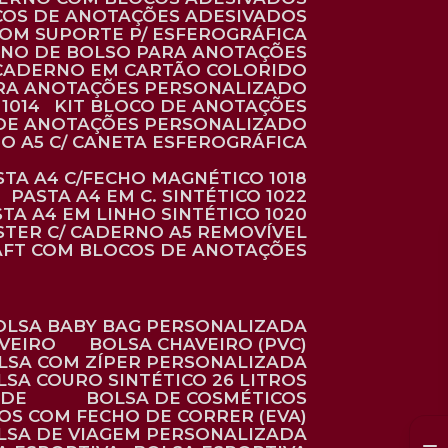
COS DE ANOTAÇÕES ADESIVADOS
COM SUPORTE P/ ESFEROGRÁFICA
RNO DE BOLSO PARA ANOTAÇÕES
CADERNO EM CARTÃO COLORIDO
RA ANOTAÇÕES PERSONALIZADO
1014
KIT BLOCO DE ANOTAÇÕES
O DE ANOTAÇÕES PERSONALIZADO
NO A5 C/ CANETA ESFEROGRÁFICA
ASTA A4 C/FECHO MAGNÉTICO 1018
PASTA A4 EM C. SINTÉTICO 1022
STA A4 EM LINHO SINTÉTICO 1020
ÉSTER C/ CADERNO A5 REMOVÍVEL
AFT COM BLOCOS DE ANOTAÇÕES
BOLSA BABY BAG PERSONALIZADA
AVEIRO
BOLSA CHAVEIRO (PVC)
OLSA COM ZÍPER PERSONALIZADA
OLSA COURO SINTÉTICO 26 LITROS
ADE
BOLSA DE COSMÉTICOS
COS COM FECHO DE CORRER (EVA)
OLSA DE VIAGEM PERSONALIZADA