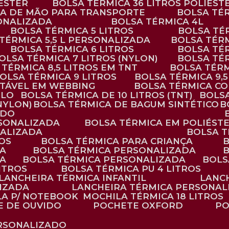
IÉSTER
BOLSA TÉRMICA 36 LITROS POLIÉST
ALÇA DE MÃO PARA TRANSPORTE
BOLSA TÉ
SONALIZADA
BOLSA TÉRMICA 4L
BOLSA TÉRMICA 5 LITROS
BOLSA T
 TÉRMICA 5,5 L PERSONALIZADA
BOLSA TÉR
BOLSA TÉRMICA 6 LITROS
BOLSA TÉ
BOLSA TÉRMICA 7 LITROS (NYLON)
BOLSA TÉ
A TÉRMICA 8,5 LITROS EM TNT
BOLSA TÉR
BOLSA TÉRMICA 9 LITROS
BOLSA TÉRMICA 9,
STÁVEL EM WEBBING
BOLSA TÉRMICA C
PLO
BOLSA TÉRMICA DE 10 LITROS (TNT)
BOLS
(NYLON)
BOLSA TÉRMICA DE BAGUM SINTÉTICO
ADO
RSONALIZADA
BOLSA TÉRMICA EM POLIÉST
NALIZADA
BOLSA 
ROS
BOLSA TÉRMICA PARA CRIANÇA
DA
BOLSA TÉRMICA PERSONALIZADA
DA
BOLSA TÉRMICA PERSONALIZADA
BOL
LITROS
BOLSA TÉRMICA PU 4 LITROS
LANCHEIRA TÉRMICA INFANTIL
LANC
LIZADA
LANCHEIRA TÉRMICA PERSONAL
LA P/ NOTEBOOK
MOCHILA TÉRMICA 18 LITROS
E DE OUVIDO
POCHETE OXFORD
P
ERSONALIZADO