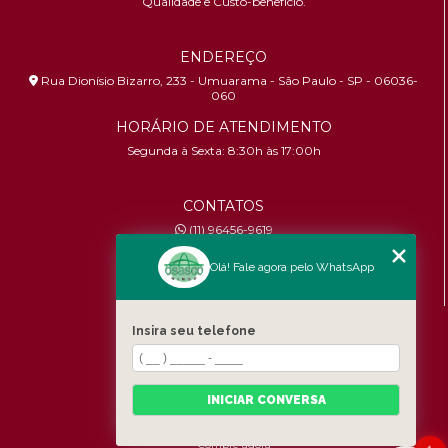
Qualidade e Custo-benefício.
ENDEREÇO
Rua Dionísio Bizarro, 233 - Umuarama - São Paulo - SP - 06036-
060
HORÁRIO DE ATENDIMENTO
Segunda à Sexta: 8:30h às 17:00h
CONTATOS
(11) 96456-9619
contato@osascobrindes.com.br
Olá! Fale agora pelo WhatsApp
CNPJ:
26.434.153/0001-30
MENU
Insira seu telefone
Home
Quem somos
Produtos
INICIAR CONVERSA
Fale Conosco
Categorias
Compre agora