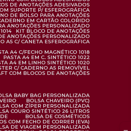
COS DE ANOTAÇÕES ADESIVADOS
COM SUPORTE P/ ESFEROGRÁFICA
RNO DE BOLSO PARA ANOTAÇÕES
CADERNO EM CARTÃO COLORIDO
RA ANOTAÇÕES PERSONALIZADO
1014
KIT BLOCO DE ANOTAÇÕES
O DE ANOTAÇÕES PERSONALIZADO
NO A5 C/ CANETA ESFEROGRÁFICA
ASTA A4 C/FECHO MAGNÉTICO 1018
PASTA A4 EM C. SINTÉTICO 1022
STA A4 EM LINHO SINTÉTICO 1020
ÉSTER C/ CADERNO A5 REMOVÍVEL
AFT COM BLOCOS DE ANOTAÇÕES
BOLSA BABY BAG PERSONALIZADA
AVEIRO
BOLSA CHAVEIRO (PVC)
OLSA COM ZÍPER PERSONALIZADA
OLSA COURO SINTÉTICO 26 LITROS
ADE
BOLSA DE COSMÉTICOS
COS COM FECHO DE CORRER (EVA)
OLSA DE VIAGEM PERSONALIZADA