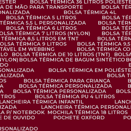
IÉSTER
BOLSA TÉRMICA 36 LITROS POLIÉST
ALÇA DE MÃO PARA TRANSPORTE
BOLSA TÉ
SONALIZADA
BOLSA TÉRMICA 4L
BOLSA TÉRMICA 5 LITROS
BOLSA T
 TÉRMICA 5,5 L PERSONALIZADA
BOLSA TÉR
BOLSA TÉRMICA 6 LITROS
BOLSA TÉ
BOLSA TÉRMICA 7 LITROS (NYLON)
BOLSA TÉ
A TÉRMICA 8,5 LITROS EM TNT
BOLSA TÉR
BOLSA TÉRMICA 9 LITROS
BOLSA TÉRMICA 9,
STÁVEL EM WEBBING
BOLSA TÉRMICA C
PLO
BOLSA TÉRMICA DE 10 LITROS (TNT)
BOLS
(NYLON)
BOLSA TÉRMICA DE BAGUM SINTÉTICO
ADO
RSONALIZADA
BOLSA TÉRMICA EM POLIÉST
NALIZADA
BOLSA 
ROS
BOLSA TÉRMICA PARA CRIANÇA
DA
BOLSA TÉRMICA PERSONALIZADA
DA
BOLSA TÉRMICA PERSONALIZADA
BOL
LITROS
BOLSA TÉRMICA PU 4 LITROS
LANCHEIRA TÉRMICA INFANTIL
LANC
LIZADA
LANCHEIRA TÉRMICA PERSONAL
LA P/ NOTEBOOK
MOCHILA TÉRMICA 18 LITROS
E DE OUVIDO
POCHETE OXFORD
P
ERSONALIZADO