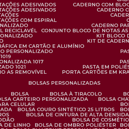
TAÇÕES ADESIVADOS
CADERNO COM BLO
TAÇÕES ADESIVADOS
CADERNO 
TAÇÕES
CADE
TAÇÕES COM ESPIRAL
ONALIZADO
CADERNO PA
L RECICLAVÉL
CONJUNTO BLOCO DE NOTAS A5 
RSONALIZADO
KIT BLOC
DO
KIT DE CADER
RÁFICA EM CARTÃO E ALUMÍNIO
TÃO PERSONALIZADO
P
1019
SONALIZADA 1017
PA
ZADO 1021
PASTA EM POLI
NO A5 REMOVÍVEL
PORTA CARTÕES EM KR
BOLSAS PERSONALIZADAS
BOLSA
BOLSA À TIRACOLO
BOLSA CARTEIRO PERSONALIZADA
BOLSA CH
ARA CELULAR
B
ZADA
BOLSA COURO SINTÉTICO 25 LITROS
B
TROS
BOLSA DE CINTURA DE ALTA DENSID
GODÃO
BOLSA DE COSMÉTI
SA DE LINHO
BOLSA DE OMBRO POLIÉSTER
B