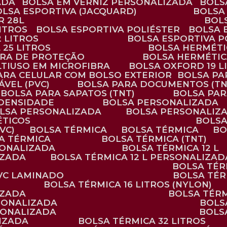
ADA
BOLSA EM VERNIZ PERSONALIZADA
BOL
BOLSA ESPORTIVA (JACQUARD)
BOLSA
R 28L
BOL
ITROS
BOLSA ESPORTIVA POLIÉSTER
BOLSA
2 LITROS
BOLSA ESPORTIVA P
 25 LITROS
BOLSA HERMÉTI
ARA DE PROTEÇÃO
BOLSA HERMÉTI
LTIUSO EM MICROFIBRA
BOLSA OXFORD 19 L
PARA CELULAR COM BOLSO EXTERIOR
BOLSA P
ÁVEL (PVC)
BOLSA PARA DOCUMENTOS (TN
BOLSA PARA SAPATOS (TNT)
BOLSA PA
 DENSIDADE
BOLSA PERSONALIZADA
OLSA PERSONALIZADA
BOLSA PERSONALIZ
ÉTICOS
BOLS
VC)
BOLSA TÉRMICA
BOLSA TÉRMICA
B
SA TÉRMICA
BOLSA TÉRMICA (TNT)
RSONALIZADA
BOLSA TÉRMICA 12 L
IZADA
BOLSA TÉRMICA 12 L PERSONALIZAD
BOLSA TÉ
PVC LAMINADO
BOLSA TÉ
BOLSA TÉRMICA 16 LITROS (NYLON)
IZADA
BOLSA TÉR
RSONALIZADA
BOL
RSONALIZADA
BOL
LIZADA
BOLSA TÉRMICA 32 LITROS