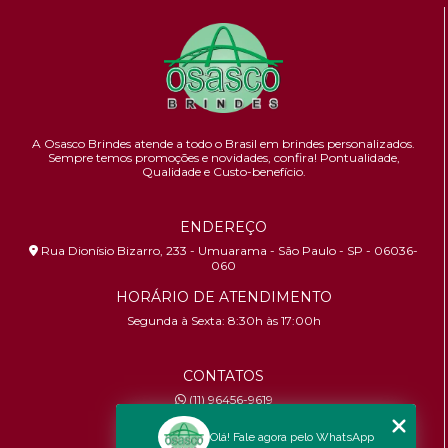
A Osasco Brindes atende a todo o Brasil em brindes personalizados.
Sempre temos promoções e novidades,
confira!
Pontualidade,
Qualidade e Custo-benefício.
ENDEREÇO
Rua Dionísio Bizarro, 233 - Umuarama - São Paulo - SP - 06036-
060
HORÁRIO DE ATENDIMENTO
Segunda à Sexta: 8:30h às 17:00h
CONTATOS
(11) 96456-9619
contato@osascobrindes.com.br
Olá! Fale agora pelo WhatsApp
CNPJ:
26.434.153/0001-30