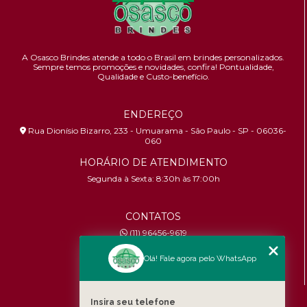
A Osasco Brindes atende a todo o Brasil em brindes personalizados.
Sempre temos promoções e novidades,
confira!
Pontualidade,
Qualidade e Custo-benefício.
ENDEREÇO
Rua Dionísio Bizarro, 233 - Umuarama - São Paulo - SP - 06036-
060
HORÁRIO DE ATENDIMENTO
Segunda à Sexta: 8:30h às 17:00h
CONTATOS
(11) 96456-9619
contato@osascobrindes.com.br
Olá! Fale agora pelo WhatsApp
CNPJ:
26.434.153/0001-30
MENU
Insira seu telefone