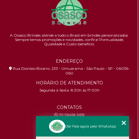
A Osasco Brindes atende a todo o Brasil em brindes personalizados.
Sempre temos promoções e novidades,
confira!
Pontualidade,
Qualidade e Custo-benefício.
ENDEREÇO
Rua Dionísio Bizarro, 233 - Umuarama - São Paulo - SP - 06036-
060
HORÁRIO DE ATENDIMENTO
Segunda à Sexta: 8:30h às 17:00h
CONTATOS
(11) 96456-9619
contato@osascobrindes.com.br
Olá! Fale agora pelo WhatsApp
CNPJ:
26.434.153/0001-30