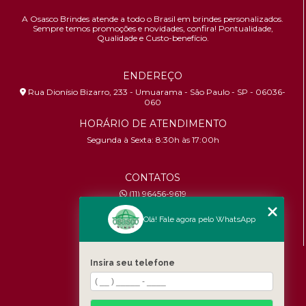
A Osasco Brindes atende a todo o Brasil em brindes personalizados.
Sempre temos promoções e novidades,
confira!
Pontualidade,
Qualidade e Custo-benefício.
ENDEREÇO
Rua Dionísio Bizarro, 233 - Umuarama - São Paulo - SP - 06036-
060
HORÁRIO DE ATENDIMENTO
Segunda à Sexta: 8:30h às 17:00h
CONTATOS
(11) 96456-9619
contato@osascobrindes.com.br
Olá! Fale agora pelo WhatsApp
CNPJ:
26.434.153/0001-30
MENU
Insira seu telefone
Home
Quem somos
Produtos