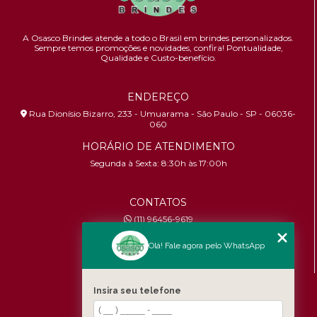
A Osasco Brindes atende a todo o Brasil em brindes personalizados.
Sempre temos promoções e novidades,
confira!
Pontualidade,
Qualidade e Custo-benefício.
ENDEREÇO
Rua Dionísio Bizarro, 233 - Umuarama - São Paulo - SP - 06036-
060
HORÁRIO DE ATENDIMENTO
Segunda à Sexta: 8:30h às 17:00h
CONTATOS
(11) 96456-9619
contato@osascobrindes.com.br
Olá! Fale agora pelo WhatsApp
CNPJ:
26.434.153/0001-30
MENU
Insira seu telefone
Home