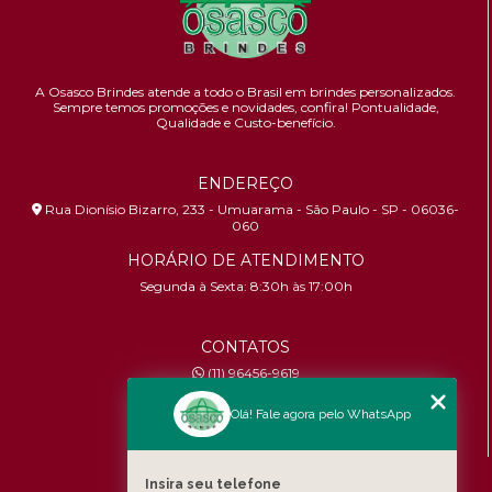
A Osasco Brindes atende a todo o Brasil em brindes personalizados.
Sempre temos promoções e novidades,
confira!
Pontualidade,
Qualidade e Custo-benefício.
ENDEREÇO
Rua Dionísio Bizarro, 233 - Umuarama - São Paulo - SP - 06036-
060
HORÁRIO DE ATENDIMENTO
Segunda à Sexta: 8:30h às 17:00h
CONTATOS
(11) 96456-9619
contato@osascobrindes.com.br
Olá! Fale agora pelo WhatsApp
CNPJ:
26.434.153/0001-30
MENU
Insira seu telefone