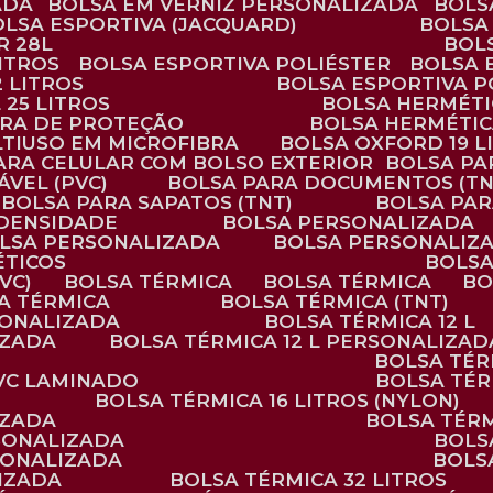
ADA
BOLSA EM VERNIZ PERSONALIZADA
BOL
BOLSA ESPORTIVA (JACQUARD)
BOLSA
R 28L
BOL
ITROS
BOLSA ESPORTIVA POLIÉSTER
BOLSA
2 LITROS
BOLSA ESPORTIVA P
 25 LITROS
BOLSA HERMÉTI
ARA DE PROTEÇÃO
BOLSA HERMÉTI
LTIUSO EM MICROFIBRA
BOLSA OXFORD 19 L
PARA CELULAR COM BOLSO EXTERIOR
BOLSA P
ÁVEL (PVC)
BOLSA PARA DOCUMENTOS (TN
BOLSA PARA SAPATOS (TNT)
BOLSA PA
 DENSIDADE
BOLSA PERSONALIZADA
OLSA PERSONALIZADA
BOLSA PERSONALIZ
ÉTICOS
BOLS
VC)
BOLSA TÉRMICA
BOLSA TÉRMICA
B
SA TÉRMICA
BOLSA TÉRMICA (TNT)
RSONALIZADA
BOLSA TÉRMICA 12 L
IZADA
BOLSA TÉRMICA 12 L PERSONALIZAD
BOLSA TÉ
PVC LAMINADO
BOLSA TÉ
BOLSA TÉRMICA 16 LITROS (NYLON)
IZADA
BOLSA TÉR
RSONALIZADA
BOL
RSONALIZADA
BOL
LIZADA
BOLSA TÉRMICA 32 LITROS