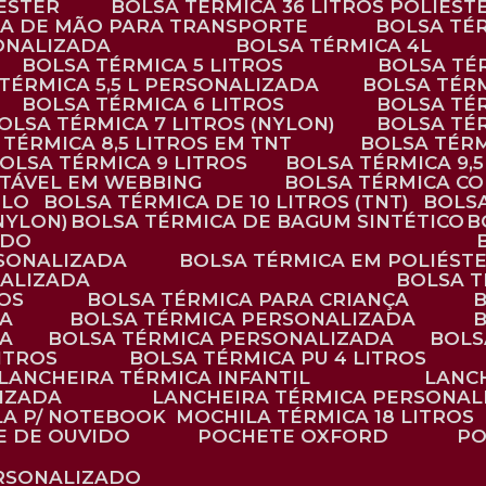
IÉSTER
BOLSA TÉRMICA 36 LITROS POLIÉST
ALÇA DE MÃO PARA TRANSPORTE
BOLSA TÉ
SONALIZADA
BOLSA TÉRMICA 4L
BOLSA TÉRMICA 5 LITROS
BOLSA T
 TÉRMICA 5,5 L PERSONALIZADA
BOLSA TÉR
BOLSA TÉRMICA 6 LITROS
BOLSA TÉ
BOLSA TÉRMICA 7 LITROS (NYLON)
BOLSA TÉ
A TÉRMICA 8,5 LITROS EM TNT
BOLSA TÉR
BOLSA TÉRMICA 9 LITROS
BOLSA TÉRMICA 9,
STÁVEL EM WEBBING
BOLSA TÉRMICA C
PLO
BOLSA TÉRMICA DE 10 LITROS (TNT)
BOLS
(NYLON)
BOLSA TÉRMICA DE BAGUM SINTÉTICO
ADO
RSONALIZADA
BOLSA TÉRMICA EM POLIÉST
NALIZADA
BOLSA 
ROS
BOLSA TÉRMICA PARA CRIANÇA
DA
BOLSA TÉRMICA PERSONALIZADA
DA
BOLSA TÉRMICA PERSONALIZADA
BOL
LITROS
BOLSA TÉRMICA PU 4 LITROS
LANCHEIRA TÉRMICA INFANTIL
LANC
LIZADA
LANCHEIRA TÉRMICA PERSONAL
LA P/ NOTEBOOK
MOCHILA TÉRMICA 18 LITROS
E DE OUVIDO
POCHETE OXFORD
P
ERSONALIZADO