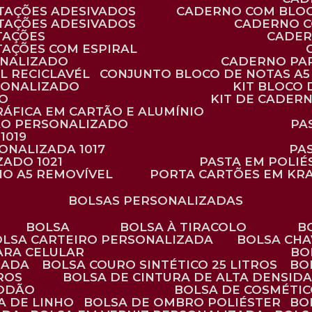
TAÇÕES ADESIVADOS
CADERNO COM BLO
TAÇÕES ADESIVADOS
CADERNO 
TAÇÕES
CADE
TAÇÕES COM ESPIRAL
ONALIZADO
CADERNO PA
L RECICLAVÉL
CONJUNTO BLOCO DE NOTAS A5 
RSONALIZADO
KIT BLOC
DO
KIT DE CADER
RÁFICA EM CARTÃO E ALUMÍNIO
TÃO PERSONALIZADO
P
1019
SONALIZADA 1017
PA
ZADO 1021
PASTA EM POLI
NO A5 REMOVÍVEL
PORTA CARTÕES EM KR
BOLSAS PERSONALIZADAS
BOLSA
BOLSA À TIRACOLO
BOLSA CARTEIRO PERSONALIZADA
BOLSA CH
ARA CELULAR
B
ZADA
BOLSA COURO SINTÉTICO 25 LITROS
B
TROS
BOLSA DE CINTURA DE ALTA DENSID
GODÃO
BOLSA DE COSMÉTI
SA DE LINHO
BOLSA DE OMBRO POLIÉSTER
B