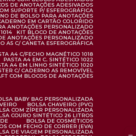
COS DE ANOTAÇÕES ADESIVADOS
COM SUPORTE P/ ESFEROGRÁFICA
RNO DE BOLSO PARA ANOTAÇÕES
CADERNO EM CARTÃO COLORIDO
RA ANOTAÇÕES PERSONALIZADO
1014
KIT BLOCO DE ANOTAÇÕES
O DE ANOTAÇÕES PERSONALIZADO
NO A5 C/ CANETA ESFEROGRÁFICA
ASTA A4 C/FECHO MAGNÉTICO 1018
PASTA A4 EM C. SINTÉTICO 1022
STA A4 EM LINHO SINTÉTICO 1020
ÉSTER C/ CADERNO A5 REMOVÍVEL
AFT COM BLOCOS DE ANOTAÇÕES
BOLSA BABY BAG PERSONALIZADA
AVEIRO
BOLSA CHAVEIRO (PVC)
OLSA COM ZÍPER PERSONALIZADA
OLSA COURO SINTÉTICO 26 LITROS
ADE
BOLSA DE COSMÉTICOS
COS COM FECHO DE CORRER (EVA)
OLSA DE VIAGEM PERSONALIZADA