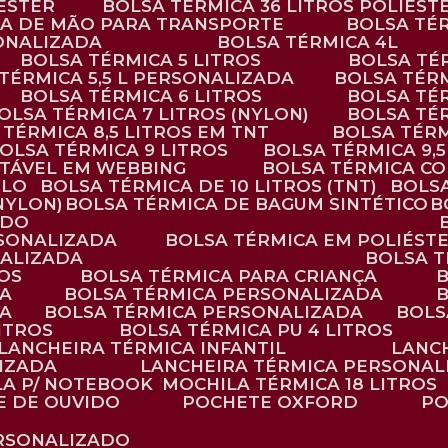
IÉSTER
BOLSA TÉRMICA 36 LITROS POLIÉST
ALÇA DE MÃO PARA TRANSPORTE
BOLSA TÉ
SONALIZADA
BOLSA TÉRMICA 4L
BOLSA TÉRMICA 5 LITROS
BOLSA T
 TÉRMICA 5,5 L PERSONALIZADA
BOLSA TÉR
BOLSA TÉRMICA 6 LITROS
BOLSA TÉ
BOLSA TÉRMICA 7 LITROS (NYLON)
BOLSA TÉ
A TÉRMICA 8,5 LITROS EM TNT
BOLSA TÉR
BOLSA TÉRMICA 9 LITROS
BOLSA TÉRMICA 9,
STÁVEL EM WEBBING
BOLSA TÉRMICA C
PLO
BOLSA TÉRMICA DE 10 LITROS (TNT)
BOLS
(NYLON)
BOLSA TÉRMICA DE BAGUM SINTÉTICO
ADO
RSONALIZADA
BOLSA TÉRMICA EM POLIÉST
NALIZADA
BOLSA 
ROS
BOLSA TÉRMICA PARA CRIANÇA
DA
BOLSA TÉRMICA PERSONALIZADA
DA
BOLSA TÉRMICA PERSONALIZADA
BOL
LITROS
BOLSA TÉRMICA PU 4 LITROS
LANCHEIRA TÉRMICA INFANTIL
LANC
LIZADA
LANCHEIRA TÉRMICA PERSONAL
LA P/ NOTEBOOK
MOCHILA TÉRMICA 18 LITROS
E DE OUVIDO
POCHETE OXFORD
P
ERSONALIZADO