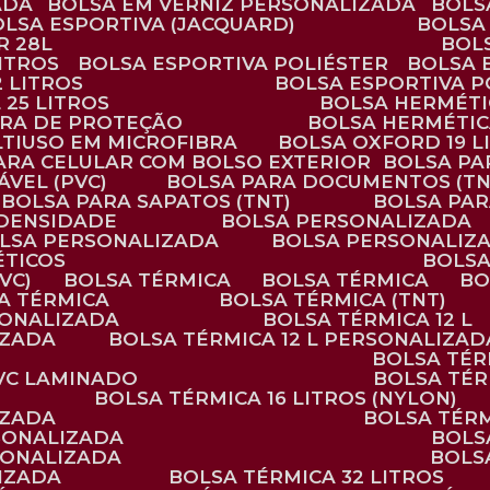
ADA
BOLSA EM VERNIZ PERSONALIZADA
BOL
BOLSA ESPORTIVA (JACQUARD)
BOLSA
R 28L
BOL
ITROS
BOLSA ESPORTIVA POLIÉSTER
BOLSA
2 LITROS
BOLSA ESPORTIVA P
 25 LITROS
BOLSA HERMÉTI
ARA DE PROTEÇÃO
BOLSA HERMÉTI
LTIUSO EM MICROFIBRA
BOLSA OXFORD 19 L
PARA CELULAR COM BOLSO EXTERIOR
BOLSA P
ÁVEL (PVC)
BOLSA PARA DOCUMENTOS (TN
BOLSA PARA SAPATOS (TNT)
BOLSA PA
 DENSIDADE
BOLSA PERSONALIZADA
OLSA PERSONALIZADA
BOLSA PERSONALIZ
ÉTICOS
BOLS
VC)
BOLSA TÉRMICA
BOLSA TÉRMICA
B
SA TÉRMICA
BOLSA TÉRMICA (TNT)
RSONALIZADA
BOLSA TÉRMICA 12 L
IZADA
BOLSA TÉRMICA 12 L PERSONALIZAD
BOLSA TÉ
PVC LAMINADO
BOLSA TÉ
BOLSA TÉRMICA 16 LITROS (NYLON)
IZADA
BOLSA TÉR
RSONALIZADA
BOL
RSONALIZADA
BOL
LIZADA
BOLSA TÉRMICA 32 LITROS