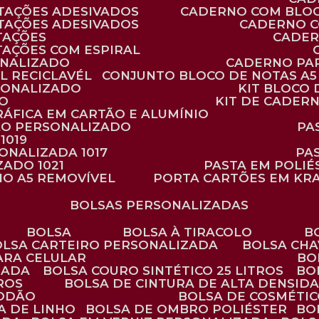
TAÇÕES ADESIVADOS
CADERNO COM BLO
TAÇÕES ADESIVADOS
CADERNO 
TAÇÕES
CADE
TAÇÕES COM ESPIRAL
ONALIZADO
CADERNO PA
L RECICLAVÉL
CONJUNTO BLOCO DE NOTAS A5 
RSONALIZADO
KIT BLOC
DO
KIT DE CADER
RÁFICA EM CARTÃO E ALUMÍNIO
TÃO PERSONALIZADO
P
1019
SONALIZADA 1017
PA
ZADO 1021
PASTA EM POLI
NO A5 REMOVÍVEL
PORTA CARTÕES EM KR
BOLSAS PERSONALIZADAS
BOLSA
BOLSA À TIRACOLO
BOLSA CARTEIRO PERSONALIZADA
BOLSA CH
ARA CELULAR
B
ZADA
BOLSA COURO SINTÉTICO 25 LITROS
B
TROS
BOLSA DE CINTURA DE ALTA DENSID
GODÃO
BOLSA DE COSMÉTI
SA DE LINHO
BOLSA DE OMBRO POLIÉSTER
B