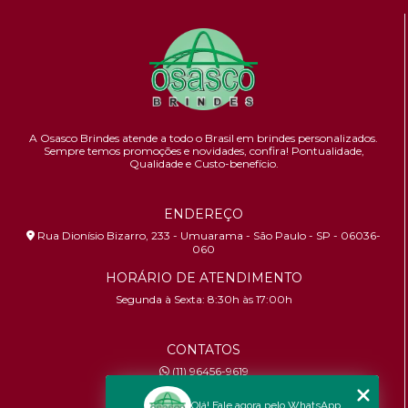
A Osasco Brindes atende a todo o Brasil em brindes personalizados.
Sempre temos promoções e novidades,
confira!
Pontualidade,
Qualidade e Custo-benefício.
ENDEREÇO
Rua Dionísio Bizarro, 233 - Umuarama - São Paulo - SP - 06036-
060
HORÁRIO DE ATENDIMENTO
Segunda à Sexta: 8:30h às 17:00h
CONTATOS
(11) 96456-9619
contato@osascobrindes.com.br
Olá! Fale agora pelo WhatsApp