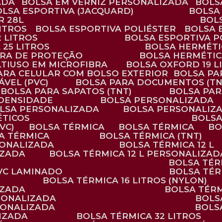
ADA
BOLSA EM VERNIZ PERSONALIZADA
BOL
BOLSA ESPORTIVA (JACQUARD)
BOLSA
R 28L
BOL
ITROS
BOLSA ESPORTIVA POLIÉSTER
BOLSA
2 LITROS
BOLSA ESPORTIVA P
 25 LITROS
BOLSA HERMÉTI
ARA DE PROTEÇÃO
BOLSA HERMÉTI
LTIUSO EM MICROFIBRA
BOLSA OXFORD 19 L
PARA CELULAR COM BOLSO EXTERIOR
BOLSA P
ÁVEL (PVC)
BOLSA PARA DOCUMENTOS (TN
BOLSA PARA SAPATOS (TNT)
BOLSA PA
 DENSIDADE
BOLSA PERSONALIZADA
OLSA PERSONALIZADA
BOLSA PERSONALIZ
ÉTICOS
BOLS
VC)
BOLSA TÉRMICA
BOLSA TÉRMICA
B
SA TÉRMICA
BOLSA TÉRMICA (TNT)
RSONALIZADA
BOLSA TÉRMICA 12 L
IZADA
BOLSA TÉRMICA 12 L PERSONALIZAD
BOLSA TÉ
PVC LAMINADO
BOLSA TÉ
BOLSA TÉRMICA 16 LITROS (NYLON)
IZADA
BOLSA TÉR
RSONALIZADA
BOL
RSONALIZADA
BOL
LIZADA
BOLSA TÉRMICA 32 LITROS