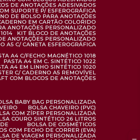
COS DE ANOTAÇÕES ADESIVADOS
COM SUPORTE P/ ESFEROGRÁFICA
RNO DE BOLSO PARA ANOTAÇÕES
CADERNO EM CARTÃO COLORIDO
RA ANOTAÇÕES PERSONALIZADO
1014
KIT BLOCO DE ANOTAÇÕES
O DE ANOTAÇÕES PERSONALIZADO
NO A5 C/ CANETA ESFEROGRÁFICA
ASTA A4 C/FECHO MAGNÉTICO 1018
PASTA A4 EM C. SINTÉTICO 1022
STA A4 EM LINHO SINTÉTICO 1020
ÉSTER C/ CADERNO A5 REMOVÍVEL
AFT COM BLOCOS DE ANOTAÇÕES
BOLSA BABY BAG PERSONALIZADA
AVEIRO
BOLSA CHAVEIRO (PVC)
OLSA COM ZÍPER PERSONALIZADA
OLSA COURO SINTÉTICO 26 LITROS
ADE
BOLSA DE COSMÉTICOS
COS COM FECHO DE CORRER (EVA)
OLSA DE VIAGEM PERSONALIZADA