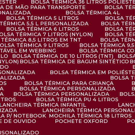
IÉSTER
BOLSA TÉRMICA 36 LITROS POLIÉST
ALÇA DE MÃO PARA TRANSPORTE
BOLSA TÉ
SONALIZADA
BOLSA TÉRMICA 4L
BOLSA TÉRMICA 5 LITROS
BOLSA T
 TÉRMICA 5,5 L PERSONALIZADA
BOLSA TÉR
BOLSA TÉRMICA 6 LITROS
BOLSA TÉ
BOLSA TÉRMICA 7 LITROS (NYLON)
BOLSA TÉ
A TÉRMICA 8,5 LITROS EM TNT
BOLSA TÉR
BOLSA TÉRMICA 9 LITROS
BOLSA TÉRMICA 9,
STÁVEL EM WEBBING
BOLSA TÉRMICA C
PLO
BOLSA TÉRMICA DE 10 LITROS (TNT)
BOLS
(NYLON)
BOLSA TÉRMICA DE BAGUM SINTÉTICO
ADO
RSONALIZADA
BOLSA TÉRMICA EM POLIÉST
NALIZADA
BOLSA 
ROS
BOLSA TÉRMICA PARA CRIANÇA
DA
BOLSA TÉRMICA PERSONALIZADA
DA
BOLSA TÉRMICA PERSONALIZADA
BOL
LITROS
BOLSA TÉRMICA PU 4 LITROS
LANCHEIRA TÉRMICA INFANTIL
LANC
LIZADA
LANCHEIRA TÉRMICA PERSONAL
LA P/ NOTEBOOK
MOCHILA TÉRMICA 18 LITROS
E DE OUVIDO
POCHETE OXFORD
P
ERSONALIZADO