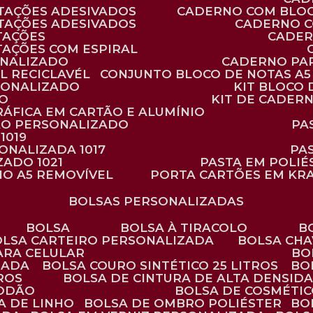
TAÇÕES ADESIVADOS
CADERNO COM BLO
TAÇÕES ADESIVADOS
CADERNO 
TAÇÕES
CADE
TAÇÕES COM ESPIRAL
ONALIZADO
CADERNO PA
L RECICLAVÉL
CONJUNTO BLOCO DE NOTAS A5 
RSONALIZADO
KIT BLOC
DO
KIT DE CADER
RÁFICA EM CARTÃO E ALUMÍNIO
TÃO PERSONALIZADO
P
1019
SONALIZADA 1017
PA
ZADO 1021
PASTA EM POLI
NO A5 REMOVÍVEL
PORTA CARTÕES EM KR
BOLSAS PERSONALIZADAS
BOLSA
BOLSA À TIRACOLO
BOLSA CARTEIRO PERSONALIZADA
BOLSA CH
ARA CELULAR
B
ZADA
BOLSA COURO SINTÉTICO 25 LITROS
B
TROS
BOLSA DE CINTURA DE ALTA DENSID
GODÃO
BOLSA DE COSMÉTI
SA DE LINHO
BOLSA DE OMBRO POLIÉSTER
B