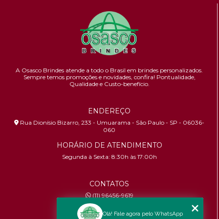
A Osasco Brindes atende a todo o Brasil em brindes personalizados.
Sempre temos promoções e novidades,
confira!
Pontualidade,
Qualidade e Custo-benefício.
ENDEREÇO
Rua Dionísio Bizarro, 233 - Umuarama - São Paulo - SP - 06036-
060
HORÁRIO DE ATENDIMENTO
Segunda à Sexta: 8:30h às 17:00h
CONTATOS
(11) 96456-9619
contato@osascobrindes.com.br
Olá! Fale agora pelo WhatsApp
CNPJ:
26.434.153/0001-30