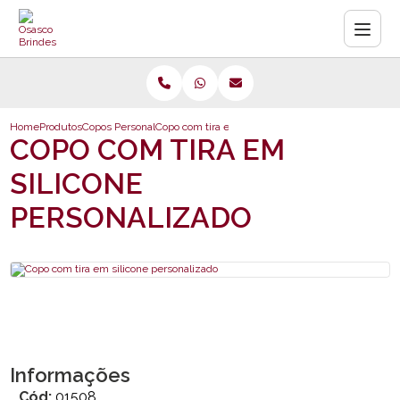
Home
Produtos
Copos Personalizados
Copo com tira em silicone personalizado
COPO COM TIRA EM
SILICONE
PERSONALIZADO
Informações
Cód:
01508