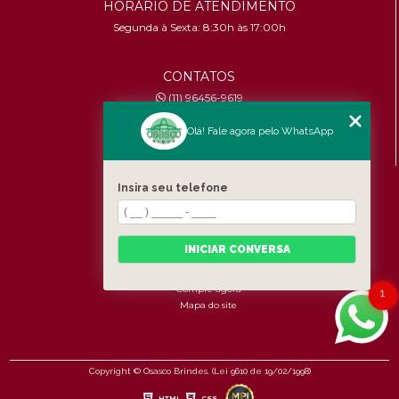
HORÁRIO DE ATENDIMENTO
Segunda à Sexta: 8:30h às 17:00h
CONTATOS
(11) 96456-9619
contato@osascobrindes.com.br
Olá! Fale agora pelo WhatsApp
CNPJ:
26.434.153/0001-30
MENU
Insira seu telefone
Home
Quem somos
Produtos
INICIAR CONVERSA
Fale Conosco
Categorias
Compre agora
1
Mapa do site
Copyright © Osasco Brindes. (Lei 9610 de 19/02/1998)
HTML
CSS