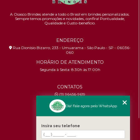
A Osasco Brindes atende a todo o Brasil em brindes personalizados.
Sempre temos promoções e novidades,
confira!
Pontualidade,
Qualidade e Custo-benefício.
ENDEREÇO
Rua Dionísio Bizarro, 233 - Umuarama - São Paulo - SP - 06036-
060
HORÁRIO DE ATENDIMENTO
Segunda à Sexta: 8:30h às 17:00h
CONTATOS
(11) 96456-9619
contato@osascobrindes.com.br
Olá! Fale agora pelo WhatsApp
CNPJ:
26.434.153/0001-30
MENU
Insira seu telefone
Home
Quem somos