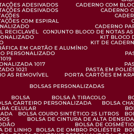
TAÇÕES ADESIVADOS
CADERNO COM BLO
TAÇÕES ADESIVADOS
CADERNO 
TAÇÕES
CADE
TAÇÕES COM ESPIRAL
ONALIZADO
CADERNO PA
L RECICLAVÉL
CONJUNTO BLOCO DE NOTAS A5 
RSONALIZADO
KIT BLOC
DO
KIT DE CADER
RÁFICA EM CARTÃO E ALUMÍNIO
TÃO PERSONALIZADO
P
1019
SONALIZADA 1017
PA
ZADO 1021
PASTA EM POLI
NO A5 REMOVÍVEL
PORTA CARTÕES EM KR
BOLSAS PERSONALIZADAS
BOLSA
BOLSA À TIRACOLO
BOLSA CARTEIRO PERSONALIZADA
BOLSA CH
ARA CELULAR
B
ZADA
BOLSA COURO SINTÉTICO 25 LITROS
B
TROS
BOLSA DE CINTURA DE ALTA DENSID
GODÃO
BOLSA DE COSMÉTI
SA DE LINHO
BOLSA DE OMBRO POLIÉSTER
B