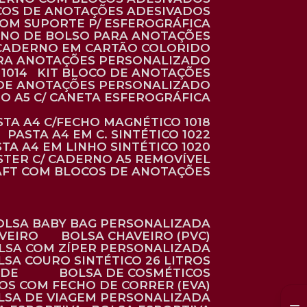
COS DE ANOTAÇÕES ADESIVADOS
COM SUPORTE P/ ESFEROGRÁFICA
RNO DE BOLSO PARA ANOTAÇÕES
CADERNO EM CARTÃO COLORIDO
RA ANOTAÇÕES PERSONALIZADO
1014
KIT BLOCO DE ANOTAÇÕES
O DE ANOTAÇÕES PERSONALIZADO
NO A5 C/ CANETA ESFEROGRÁFICA
ASTA A4 C/FECHO MAGNÉTICO 1018
PASTA A4 EM C. SINTÉTICO 1022
STA A4 EM LINHO SINTÉTICO 1020
ÉSTER C/ CADERNO A5 REMOVÍVEL
AFT COM BLOCOS DE ANOTAÇÕES
BOLSA BABY BAG PERSONALIZADA
AVEIRO
BOLSA CHAVEIRO (PVC)
OLSA COM ZÍPER PERSONALIZADA
OLSA COURO SINTÉTICO 26 LITROS
ADE
BOLSA DE COSMÉTICOS
COS COM FECHO DE CORRER (EVA)
OLSA DE VIAGEM PERSONALIZADA