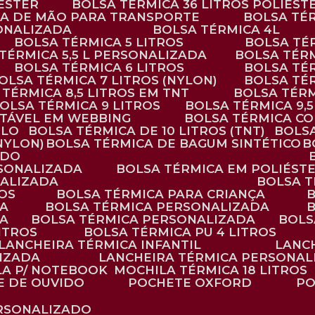
IÉSTER
BOLSA TÉRMICA 36 LITROS POLIÉST
ALÇA DE MÃO PARA TRANSPORTE
BOLSA TÉ
SONALIZADA
BOLSA TÉRMICA 4L
BOLSA TÉRMICA 5 LITROS
BOLSA T
 TÉRMICA 5,5 L PERSONALIZADA
BOLSA TÉR
BOLSA TÉRMICA 6 LITROS
BOLSA TÉ
BOLSA TÉRMICA 7 LITROS (NYLON)
BOLSA TÉ
A TÉRMICA 8,5 LITROS EM TNT
BOLSA TÉR
BOLSA TÉRMICA 9 LITROS
BOLSA TÉRMICA 9,
STÁVEL EM WEBBING
BOLSA TÉRMICA C
PLO
BOLSA TÉRMICA DE 10 LITROS (TNT)
BOLS
(NYLON)
BOLSA TÉRMICA DE BAGUM SINTÉTICO
ADO
RSONALIZADA
BOLSA TÉRMICA EM POLIÉST
NALIZADA
BOLSA 
ROS
BOLSA TÉRMICA PARA CRIANÇA
DA
BOLSA TÉRMICA PERSONALIZADA
DA
BOLSA TÉRMICA PERSONALIZADA
BOL
LITROS
BOLSA TÉRMICA PU 4 LITROS
LANCHEIRA TÉRMICA INFANTIL
LANC
LIZADA
LANCHEIRA TÉRMICA PERSONAL
LA P/ NOTEBOOK
MOCHILA TÉRMICA 18 LITROS
E DE OUVIDO
POCHETE OXFORD
P
ERSONALIZADO