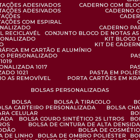
TAÇÕES ADESIVADOS
CADERNO COM BLO
TAÇÕES ADESIVADOS
CADERNO 
TAÇÕES
CADE
TAÇÕES COM ESPIRAL
ONALIZADO
CADERNO PA
L RECICLAVÉL
CONJUNTO BLOCO DE NOTAS A5 
RSONALIZADO
KIT BLOC
DO
KIT DE CADER
RÁFICA EM CARTÃO E ALUMÍNIO
TÃO PERSONALIZADO
P
1019
SONALIZADA 1017
PA
ZADO 1021
PASTA EM POLI
NO A5 REMOVÍVEL
PORTA CARTÕES EM KR
BOLSAS PERSONALIZADAS
BOLSA
BOLSA À TIRACOLO
BOLSA CARTEIRO PERSONALIZADA
BOLSA CH
ARA CELULAR
B
ZADA
BOLSA COURO SINTÉTICO 25 LITROS
B
TROS
BOLSA DE CINTURA DE ALTA DENSID
GODÃO
BOLSA DE COSMÉTI
SA DE LINHO
BOLSA DE OMBRO POLIÉSTER
B