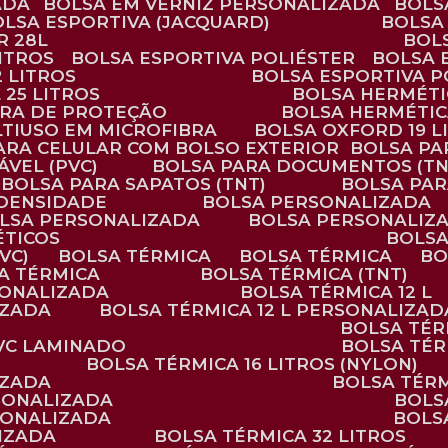
ADA
BOLSA EM VERNIZ PERSONALIZADA
BOL
BOLSA ESPORTIVA (JACQUARD)
BOLSA
R 28L
BOL
ITROS
BOLSA ESPORTIVA POLIÉSTER
BOLSA
2 LITROS
BOLSA ESPORTIVA P
 25 LITROS
BOLSA HERMÉTI
ARA DE PROTEÇÃO
BOLSA HERMÉTI
LTIUSO EM MICROFIBRA
BOLSA OXFORD 19 L
PARA CELULAR COM BOLSO EXTERIOR
BOLSA P
ÁVEL (PVC)
BOLSA PARA DOCUMENTOS (TN
BOLSA PARA SAPATOS (TNT)
BOLSA PA
 DENSIDADE
BOLSA PERSONALIZADA
OLSA PERSONALIZADA
BOLSA PERSONALIZ
ÉTICOS
BOLS
VC)
BOLSA TÉRMICA
BOLSA TÉRMICA
B
SA TÉRMICA
BOLSA TÉRMICA (TNT)
RSONALIZADA
BOLSA TÉRMICA 12 L
IZADA
BOLSA TÉRMICA 12 L PERSONALIZAD
BOLSA TÉ
PVC LAMINADO
BOLSA TÉ
BOLSA TÉRMICA 16 LITROS (NYLON)
IZADA
BOLSA TÉR
RSONALIZADA
BOL
RSONALIZADA
BOL
LIZADA
BOLSA TÉRMICA 32 LITROS