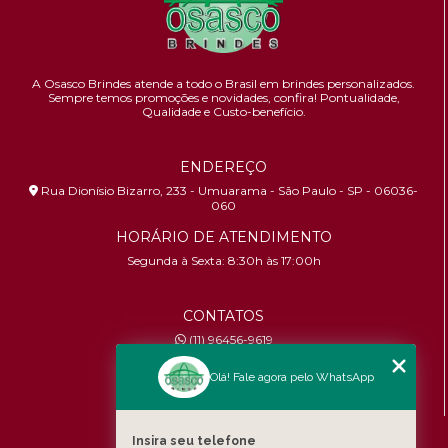
A Osasco Brindes atende a todo o Brasil em brindes personalizados.
Sempre temos promoções e novidades,
confira!
Pontualidade,
Qualidade e Custo-benefício.
ENDEREÇO
Rua Dionísio Bizarro, 233 - Umuarama - São Paulo - SP - 06036-
060
HORÁRIO DE ATENDIMENTO
Segunda à Sexta: 8:30h às 17:00h
CONTATOS
(11) 96456-9619
contato@osascobrindes.com.br
Olá! Fale agora pelo WhatsApp
CNPJ:
26.434.153/0001-30
MENU
Insira seu telefone