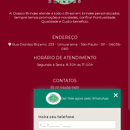
A Osasco Brindes atende a todo o Brasil em brindes personalizados.
Sempre temos promoções e novidades,
confira!
Pontualidade,
Qualidade e Custo-benefício.
ENDEREÇO
Rua Dionísio Bizarro, 233 - Umuarama - São Paulo - SP - 06036-
060
HORÁRIO DE ATENDIMENTO
Segunda à Sexta: 8:30h às 17:00h
CONTATOS
(11) 96456-9619
contato@osascobrindes.com.br
Olá! Fale agora pelo WhatsApp
CNPJ:
26.434.153/0001-30
MENU
Insira seu telefone
Home
Quem somos