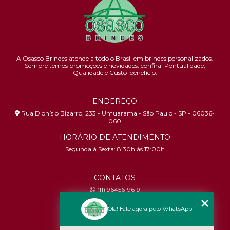
A Osasco Brindes atende a todo o Brasil em brindes personalizados.
Sempre temos promoções e novidades,
confira!
Pontualidade,
Qualidade e Custo-benefício.
ENDEREÇO
Rua Dionísio Bizarro, 233 - Umuarama - São Paulo - SP - 06036-
060
HORÁRIO DE ATENDIMENTO
Segunda à Sexta: 8:30h às 17:00h
CONTATOS
(11) 96456-9619
contato@osascobrindes.com.br
Olá! Fale agora pelo WhatsApp
CNPJ:
26.434.153/0001-30