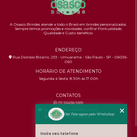
A Osasco Brindes atende a todo o Brasil em brindes personalizados.
Sempre temos promoções e novidades,
confira!
Pontualidade,
Qualidade e Custo-benefício.
ENDEREÇO
Rua Dionísio Bizarro, 233 - Umuarama - São Paulo - SP - 06036-
060
HORÁRIO DE ATENDIMENTO
Segunda à Sexta: 8:30h às 17:00h
CONTATOS
(11) 96456-9619
contato@osascobrindes.com.br
Olá! Fale agora pelo WhatsApp
CNPJ:
26.434.153/0001-30
MENU
Insira seu telefone