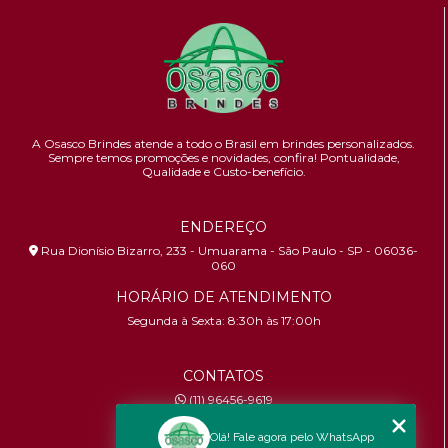
A Osasco Brindes atende a todo o Brasil em brindes personalizados.
Sempre temos promoções e novidades,
confira!
Pontualidade,
Qualidade e Custo-benefício.
ENDEREÇO
Rua Dionísio Bizarro, 233 - Umuarama - São Paulo - SP - 06036-
060
HORÁRIO DE ATENDIMENTO
Segunda à Sexta: 8:30h às 17:00h
CONTATOS
(11) 96456-9619
contato@osascobrindes.com.br
Olá! Fale agora pelo WhatsApp
CNPJ:
26.434.153/0001-30