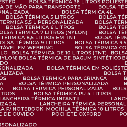
IÉSTER
BOLSA TÉRMICA 36 LITROS POLIÉST
ALÇA DE MÃO PARA TRANSPORTE
BOLSA TÉ
SONALIZADA
BOLSA TÉRMICA 4L
BOLSA TÉRMICA 5 LITROS
BOLSA T
 TÉRMICA 5,5 L PERSONALIZADA
BOLSA TÉR
BOLSA TÉRMICA 6 LITROS
BOLSA TÉ
BOLSA TÉRMICA 7 LITROS (NYLON)
BOLSA TÉ
A TÉRMICA 8,5 LITROS EM TNT
BOLSA TÉR
BOLSA TÉRMICA 9 LITROS
BOLSA TÉRMICA 9,
STÁVEL EM WEBBING
BOLSA TÉRMICA C
PLO
BOLSA TÉRMICA DE 10 LITROS (TNT)
BOLS
(NYLON)
BOLSA TÉRMICA DE BAGUM SINTÉTICO
ADO
RSONALIZADA
BOLSA TÉRMICA EM POLIÉST
NALIZADA
BOLSA 
ROS
BOLSA TÉRMICA PARA CRIANÇA
DA
BOLSA TÉRMICA PERSONALIZADA
DA
BOLSA TÉRMICA PERSONALIZADA
BOL
LITROS
BOLSA TÉRMICA PU 4 LITROS
LANCHEIRA TÉRMICA INFANTIL
LANC
LIZADA
LANCHEIRA TÉRMICA PERSONAL
LA P/ NOTEBOOK
MOCHILA TÉRMICA 18 LITROS
E DE OUVIDO
POCHETE OXFORD
P
ERSONALIZADO