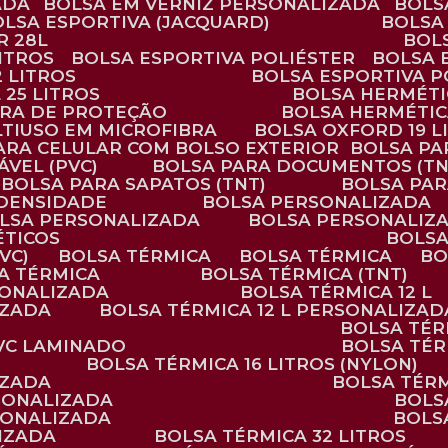
ADA
BOLSA EM VERNIZ PERSONALIZADA
BOL
BOLSA ESPORTIVA (JACQUARD)
BOLSA
R 28L
BOL
ITROS
BOLSA ESPORTIVA POLIÉSTER
BOLSA
2 LITROS
BOLSA ESPORTIVA P
 25 LITROS
BOLSA HERMÉTI
ARA DE PROTEÇÃO
BOLSA HERMÉTI
LTIUSO EM MICROFIBRA
BOLSA OXFORD 19 L
PARA CELULAR COM BOLSO EXTERIOR
BOLSA P
ÁVEL (PVC)
BOLSA PARA DOCUMENTOS (TN
BOLSA PARA SAPATOS (TNT)
BOLSA PA
 DENSIDADE
BOLSA PERSONALIZADA
OLSA PERSONALIZADA
BOLSA PERSONALIZ
ÉTICOS
BOLS
VC)
BOLSA TÉRMICA
BOLSA TÉRMICA
B
SA TÉRMICA
BOLSA TÉRMICA (TNT)
RSONALIZADA
BOLSA TÉRMICA 12 L
IZADA
BOLSA TÉRMICA 12 L PERSONALIZAD
BOLSA TÉ
PVC LAMINADO
BOLSA TÉ
BOLSA TÉRMICA 16 LITROS (NYLON)
IZADA
BOLSA TÉR
RSONALIZADA
BOL
RSONALIZADA
BOL
LIZADA
BOLSA TÉRMICA 32 LITROS