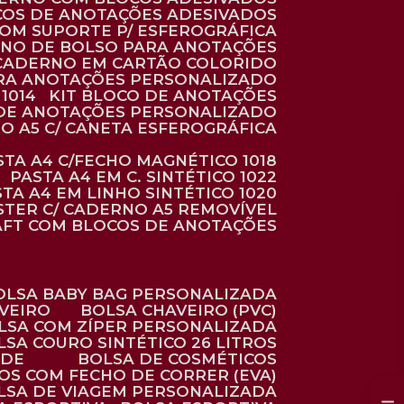
COS DE ANOTAÇÕES ADESIVADOS
COM SUPORTE P/ ESFEROGRÁFICA
RNO DE BOLSO PARA ANOTAÇÕES
CADERNO EM CARTÃO COLORIDO
RA ANOTAÇÕES PERSONALIZADO
1014
KIT BLOCO DE ANOTAÇÕES
O DE ANOTAÇÕES PERSONALIZADO
NO A5 C/ CANETA ESFEROGRÁFICA
ASTA A4 C/FECHO MAGNÉTICO 1018
PASTA A4 EM C. SINTÉTICO 1022
STA A4 EM LINHO SINTÉTICO 1020
ÉSTER C/ CADERNO A5 REMOVÍVEL
AFT COM BLOCOS DE ANOTAÇÕES
BOLSA BABY BAG PERSONALIZADA
AVEIRO
BOLSA CHAVEIRO (PVC)
OLSA COM ZÍPER PERSONALIZADA
OLSA COURO SINTÉTICO 26 LITROS
ADE
BOLSA DE COSMÉTICOS
COS COM FECHO DE CORRER (EVA)
OLSA DE VIAGEM PERSONALIZADA