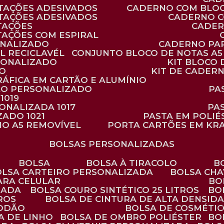
TAÇÕES ADESIVADOS
CADERNO COM BLO
TAÇÕES ADESIVADOS
CADERNO 
TAÇÕES
CADE
TAÇÕES COM ESPIRAL
ONALIZADO
CADERNO PA
L RECICLAVÉL
CONJUNTO BLOCO DE NOTAS A5 
RSONALIZADO
KIT BLOC
DO
KIT DE CADER
RÁFICA EM CARTÃO E ALUMÍNIO
TÃO PERSONALIZADO
P
1019
SONALIZADA 1017
PA
ZADO 1021
PASTA EM POLI
NO A5 REMOVÍVEL
PORTA CARTÕES EM KR
BOLSAS PERSONALIZADAS
BOLSA
BOLSA À TIRACOLO
BOLSA CARTEIRO PERSONALIZADA
BOLSA CH
ARA CELULAR
B
ZADA
BOLSA COURO SINTÉTICO 25 LITROS
B
TROS
BOLSA DE CINTURA DE ALTA DENSID
GODÃO
BOLSA DE COSMÉTI
SA DE LINHO
BOLSA DE OMBRO POLIÉSTER
B