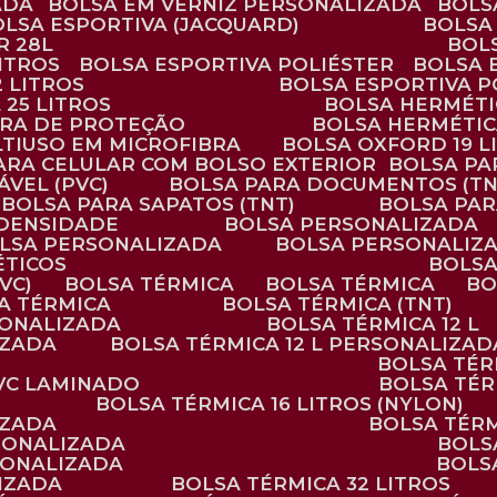
ADA
BOLSA EM VERNIZ PERSONALIZADA
BOL
BOLSA ESPORTIVA (JACQUARD)
BOLSA
R 28L
BOL
ITROS
BOLSA ESPORTIVA POLIÉSTER
BOLSA
2 LITROS
BOLSA ESPORTIVA P
 25 LITROS
BOLSA HERMÉTI
ARA DE PROTEÇÃO
BOLSA HERMÉTI
LTIUSO EM MICROFIBRA
BOLSA OXFORD 19 L
PARA CELULAR COM BOLSO EXTERIOR
BOLSA P
ÁVEL (PVC)
BOLSA PARA DOCUMENTOS (TN
BOLSA PARA SAPATOS (TNT)
BOLSA PA
 DENSIDADE
BOLSA PERSONALIZADA
OLSA PERSONALIZADA
BOLSA PERSONALIZ
ÉTICOS
BOLS
VC)
BOLSA TÉRMICA
BOLSA TÉRMICA
B
SA TÉRMICA
BOLSA TÉRMICA (TNT)
RSONALIZADA
BOLSA TÉRMICA 12 L
IZADA
BOLSA TÉRMICA 12 L PERSONALIZAD
BOLSA TÉ
PVC LAMINADO
BOLSA TÉ
BOLSA TÉRMICA 16 LITROS (NYLON)
IZADA
BOLSA TÉR
RSONALIZADA
BOL
RSONALIZADA
BOL
LIZADA
BOLSA TÉRMICA 32 LITROS