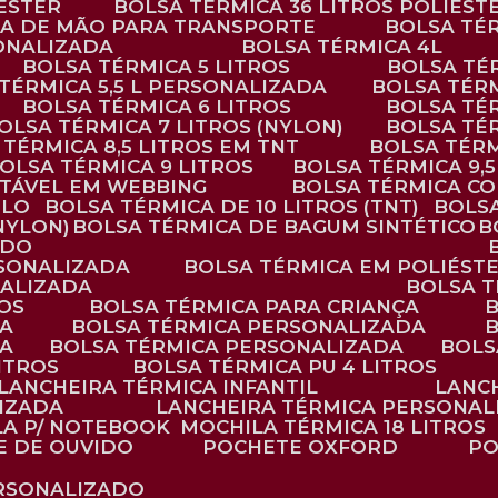
IÉSTER
BOLSA TÉRMICA 36 LITROS POLIÉST
ALÇA DE MÃO PARA TRANSPORTE
BOLSA TÉ
SONALIZADA
BOLSA TÉRMICA 4L
BOLSA TÉRMICA 5 LITROS
BOLSA T
 TÉRMICA 5,5 L PERSONALIZADA
BOLSA TÉR
BOLSA TÉRMICA 6 LITROS
BOLSA TÉ
BOLSA TÉRMICA 7 LITROS (NYLON)
BOLSA TÉ
A TÉRMICA 8,5 LITROS EM TNT
BOLSA TÉR
BOLSA TÉRMICA 9 LITROS
BOLSA TÉRMICA 9,
STÁVEL EM WEBBING
BOLSA TÉRMICA C
PLO
BOLSA TÉRMICA DE 10 LITROS (TNT)
BOLS
(NYLON)
BOLSA TÉRMICA DE BAGUM SINTÉTICO
ADO
RSONALIZADA
BOLSA TÉRMICA EM POLIÉST
NALIZADA
BOLSA 
ROS
BOLSA TÉRMICA PARA CRIANÇA
DA
BOLSA TÉRMICA PERSONALIZADA
DA
BOLSA TÉRMICA PERSONALIZADA
BOL
LITROS
BOLSA TÉRMICA PU 4 LITROS
LANCHEIRA TÉRMICA INFANTIL
LANC
LIZADA
LANCHEIRA TÉRMICA PERSONAL
LA P/ NOTEBOOK
MOCHILA TÉRMICA 18 LITROS
E DE OUVIDO
POCHETE OXFORD
P
ERSONALIZADO