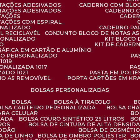
TAÇÕES ADESIVADOS
CADERNO COM BLO
TAÇÕES ADESIVADOS
CADERNO 
TAÇÕES
CADE
TAÇÕES COM ESPIRAL
ONALIZADO
CADERNO PA
L RECICLAVÉL
CONJUNTO BLOCO DE NOTAS A5 
RSONALIZADO
KIT BLOC
DO
KIT DE CADER
RÁFICA EM CARTÃO E ALUMÍNIO
TÃO PERSONALIZADO
P
1019
SONALIZADA 1017
PA
ZADO 1021
PASTA EM POLI
NO A5 REMOVÍVEL
PORTA CARTÕES EM KR
BOLSAS PERSONALIZADAS
BOLSA
BOLSA À TIRACOLO
BOLSA CARTEIRO PERSONALIZADA
BOLSA CH
ARA CELULAR
B
ZADA
BOLSA COURO SINTÉTICO 25 LITROS
B
TROS
BOLSA DE CINTURA DE ALTA DENSID
GODÃO
BOLSA DE COSMÉTI
SA DE LINHO
BOLSA DE OMBRO POLIÉSTER
B