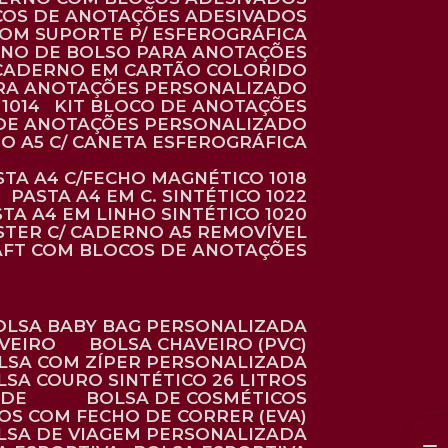
COS DE ANOTAÇÕES ADESIVADOS
COM SUPORTE P/ ESFEROGRÁFICA
RNO DE BOLSO PARA ANOTAÇÕES
CADERNO EM CARTÃO COLORIDO
RA ANOTAÇÕES PERSONALIZADO
1014
KIT BLOCO DE ANOTAÇÕES
O DE ANOTAÇÕES PERSONALIZADO
NO A5 C/ CANETA ESFEROGRÁFICA
ASTA A4 C/FECHO MAGNÉTICO 1018
PASTA A4 EM C. SINTÉTICO 1022
STA A4 EM LINHO SINTÉTICO 1020
ÉSTER C/ CADERNO A5 REMOVÍVEL
AFT COM BLOCOS DE ANOTAÇÕES
BOLSA BABY BAG PERSONALIZADA
AVEIRO
BOLSA CHAVEIRO (PVC)
OLSA COM ZÍPER PERSONALIZADA
OLSA COURO SINTÉTICO 26 LITROS
ADE
BOLSA DE COSMÉTICOS
COS COM FECHO DE CORRER (EVA)
OLSA DE VIAGEM PERSONALIZADA