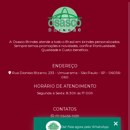
A Osasco Brindes atende a todo o Brasil em brindes personalizados.
Sempre temos promoções e novidades,
confira!
Pontualidade,
Qualidade e Custo-benefício.
ENDEREÇO
Rua Dionísio Bizarro, 233 - Umuarama - São Paulo - SP - 06036-
060
HORÁRIO DE ATENDIMENTO
Segunda à Sexta: 8:30h às 17:00h
CONTATOS
(11) 96456-9619
contato@osascobrindes.com.br
Olá! Fale agora pelo WhatsApp
CNPJ:
26.434.153/0001-30