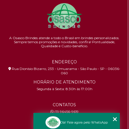
A Osasco Brindes atende a todo o Brasil em brindes personalizados.
Sempre temos promoções e novidades,
confira!
Pontualidade,
Qualidade e Custo-benefício.
ENDEREÇO
Rua Dionísio Bizarro, 233 - Umuarama - São Paulo - SP - 06036-
060
HORÁRIO DE ATENDIMENTO
Segunda à Sexta: 8:30h às 17:00h
CONTATOS
(11) 96456-9619
contato@osascobrindes.com.br
Olá! Fale agora pelo WhatsApp
CNPJ:
26.434.153/0001-30