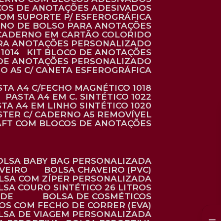
COS DE ANOTAÇÕES ADESIVADOS
COM SUPORTE P/ ESFEROGRÁFICA
RNO DE BOLSO PARA ANOTAÇÕES
CADERNO EM CARTÃO COLORIDO
RA ANOTAÇÕES PERSONALIZADO
1014
KIT BLOCO DE ANOTAÇÕES
O DE ANOTAÇÕES PERSONALIZADO
NO A5 C/ CANETA ESFEROGRÁFICA
ASTA A4 C/FECHO MAGNÉTICO 1018
PASTA A4 EM C. SINTÉTICO 1022
STA A4 EM LINHO SINTÉTICO 1020
ÉSTER C/ CADERNO A5 REMOVÍVEL
AFT COM BLOCOS DE ANOTAÇÕES
BOLSA BABY BAG PERSONALIZADA
AVEIRO
BOLSA CHAVEIRO (PVC)
OLSA COM ZÍPER PERSONALIZADA
OLSA COURO SINTÉTICO 26 LITROS
ADE
BOLSA DE COSMÉTICOS
COS COM FECHO DE CORRER (EVA)
OLSA DE VIAGEM PERSONALIZADA