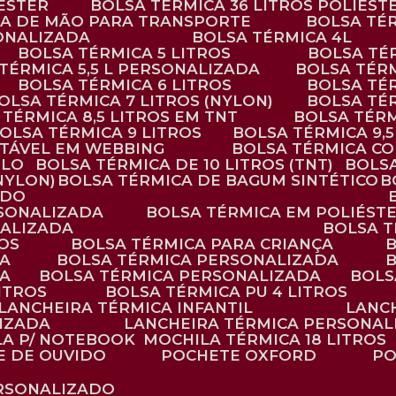
IÉSTER
BOLSA TÉRMICA 36 LITROS POLIÉST
ALÇA DE MÃO PARA TRANSPORTE
BOLSA TÉ
SONALIZADA
BOLSA TÉRMICA 4L
BOLSA TÉRMICA 5 LITROS
BOLSA T
 TÉRMICA 5,5 L PERSONALIZADA
BOLSA TÉR
BOLSA TÉRMICA 6 LITROS
BOLSA TÉ
BOLSA TÉRMICA 7 LITROS (NYLON)
BOLSA TÉ
A TÉRMICA 8,5 LITROS EM TNT
BOLSA TÉR
BOLSA TÉRMICA 9 LITROS
BOLSA TÉRMICA 9,
STÁVEL EM WEBBING
BOLSA TÉRMICA C
PLO
BOLSA TÉRMICA DE 10 LITROS (TNT)
BOLS
(NYLON)
BOLSA TÉRMICA DE BAGUM SINTÉTICO
ADO
RSONALIZADA
BOLSA TÉRMICA EM POLIÉST
NALIZADA
BOLSA 
ROS
BOLSA TÉRMICA PARA CRIANÇA
DA
BOLSA TÉRMICA PERSONALIZADA
DA
BOLSA TÉRMICA PERSONALIZADA
BOL
LITROS
BOLSA TÉRMICA PU 4 LITROS
LANCHEIRA TÉRMICA INFANTIL
LANC
LIZADA
LANCHEIRA TÉRMICA PERSONAL
LA P/ NOTEBOOK
MOCHILA TÉRMICA 18 LITROS
E DE OUVIDO
POCHETE OXFORD
P
ERSONALIZADO