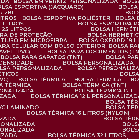
ADA
BOLSA EM VERNIZ PERSONALIZADA
BOL
BOLSA ESPORTIVA (JACQUARD)
BOLSA
R 28L
BOL
ITROS
BOLSA ESPORTIVA POLIÉSTER
BOLSA
2 LITROS
BOLSA ESPORTIVA P
 25 LITROS
BOLSA HERMÉTI
ARA DE PROTEÇÃO
BOLSA HERMÉTI
LTIUSO EM MICROFIBRA
BOLSA OXFORD 19 L
PARA CELULAR COM BOLSO EXTERIOR
BOLSA P
ÁVEL (PVC)
BOLSA PARA DOCUMENTOS (TN
BOLSA PARA SAPATOS (TNT)
BOLSA PA
 DENSIDADE
BOLSA PERSONALIZADA
OLSA PERSONALIZADA
BOLSA PERSONALIZ
ÉTICOS
BOLS
VC)
BOLSA TÉRMICA
BOLSA TÉRMICA
B
SA TÉRMICA
BOLSA TÉRMICA (TNT)
RSONALIZADA
BOLSA TÉRMICA 12 L
IZADA
BOLSA TÉRMICA 12 L PERSONALIZAD
BOLSA TÉ
PVC LAMINADO
BOLSA TÉ
BOLSA TÉRMICA 16 LITROS (NYLON)
IZADA
BOLSA TÉR
RSONALIZADA
BOL
RSONALIZADA
BOL
LIZADA
BOLSA TÉRMICA 32 LITROS