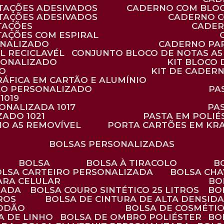
TAÇÕES ADESIVADOS
CADERNO COM BLO
TAÇÕES ADESIVADOS
CADERNO 
TAÇÕES
CADE
TAÇÕES COM ESPIRAL
ONALIZADO
CADERNO PA
L RECICLAVÉL
CONJUNTO BLOCO DE NOTAS A5 
RSONALIZADO
KIT BLOC
DO
KIT DE CADER
RÁFICA EM CARTÃO E ALUMÍNIO
TÃO PERSONALIZADO
P
1019
SONALIZADA 1017
PA
ZADO 1021
PASTA EM POLI
NO A5 REMOVÍVEL
PORTA CARTÕES EM KR
BOLSAS PERSONALIZADAS
BOLSA
BOLSA À TIRACOLO
BOLSA CARTEIRO PERSONALIZADA
BOLSA CH
ARA CELULAR
B
ZADA
BOLSA COURO SINTÉTICO 25 LITROS
B
TROS
BOLSA DE CINTURA DE ALTA DENSID
GODÃO
BOLSA DE COSMÉTI
SA DE LINHO
BOLSA DE OMBRO POLIÉSTER
B