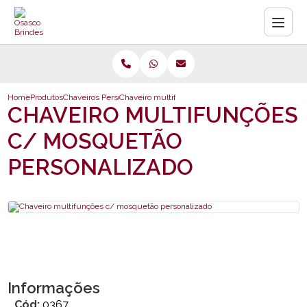
Home
Produtos
Chaveiros Personalizados com Multifunções
Chaveiro multifunções c/ mosquetão personaliza
CHAVEIRO MULTIFUNÇÕES
C/ MOSQUETÃO
PERSONALIZADO
Informações
Cód:
0367