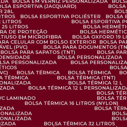
ADA
BOLSA EM VERNIZ PERSONALIZADA
BOL
BOLSA ESPORTIVA (JACQUARD)
BOLSA
R 28L
BOL
ITROS
BOLSA ESPORTIVA POLIÉSTER
BOLSA
2 LITROS
BOLSA ESPORTIVA P
 25 LITROS
BOLSA HERMÉTI
ARA DE PROTEÇÃO
BOLSA HERMÉTI
LTIUSO EM MICROFIBRA
BOLSA OXFORD 19 L
PARA CELULAR COM BOLSO EXTERIOR
BOLSA P
ÁVEL (PVC)
BOLSA PARA DOCUMENTOS (TN
BOLSA PARA SAPATOS (TNT)
BOLSA PA
 DENSIDADE
BOLSA PERSONALIZADA
OLSA PERSONALIZADA
BOLSA PERSONALIZ
ÉTICOS
BOLS
VC)
BOLSA TÉRMICA
BOLSA TÉRMICA
B
SA TÉRMICA
BOLSA TÉRMICA (TNT)
RSONALIZADA
BOLSA TÉRMICA 12 L
IZADA
BOLSA TÉRMICA 12 L PERSONALIZAD
BOLSA TÉ
PVC LAMINADO
BOLSA TÉ
BOLSA TÉRMICA 16 LITROS (NYLON)
IZADA
BOLSA TÉR
RSONALIZADA
BOL
RSONALIZADA
BOL
LIZADA
BOLSA TÉRMICA 32 LITROS