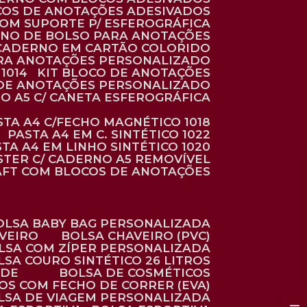
COS DE ANOTAÇÕES ADESIVADOS
COM SUPORTE P/ ESFEROGRÁFICA
RNO DE BOLSO PARA ANOTAÇÕES
CADERNO EM CARTÃO COLORIDO
RA ANOTAÇÕES PERSONALIZADO
1014
KIT BLOCO DE ANOTAÇÕES
O DE ANOTAÇÕES PERSONALIZADO
NO A5 C/ CANETA ESFEROGRÁFICA
ASTA A4 C/FECHO MAGNÉTICO 1018
PASTA A4 EM C. SINTÉTICO 1022
STA A4 EM LINHO SINTÉTICO 1020
ÉSTER C/ CADERNO A5 REMOVÍVEL
AFT COM BLOCOS DE ANOTAÇÕES
BOLSA BABY BAG PERSONALIZADA
AVEIRO
BOLSA CHAVEIRO (PVC)
OLSA COM ZÍPER PERSONALIZADA
OLSA COURO SINTÉTICO 26 LITROS
ADE
BOLSA DE COSMÉTICOS
COS COM FECHO DE CORRER (EVA)
OLSA DE VIAGEM PERSONALIZADA