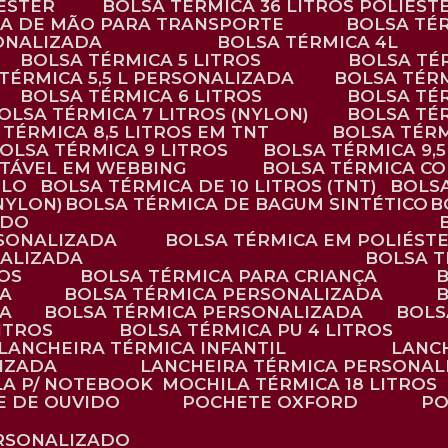
IÉSTER
BOLSA TÉRMICA 36 LITROS POLIÉST
ALÇA DE MÃO PARA TRANSPORTE
BOLSA TÉ
SONALIZADA
BOLSA TÉRMICA 4L
BOLSA TÉRMICA 5 LITROS
BOLSA T
 TÉRMICA 5,5 L PERSONALIZADA
BOLSA TÉR
BOLSA TÉRMICA 6 LITROS
BOLSA TÉ
BOLSA TÉRMICA 7 LITROS (NYLON)
BOLSA TÉ
A TÉRMICA 8,5 LITROS EM TNT
BOLSA TÉR
BOLSA TÉRMICA 9 LITROS
BOLSA TÉRMICA 9,
STÁVEL EM WEBBING
BOLSA TÉRMICA C
PLO
BOLSA TÉRMICA DE 10 LITROS (TNT)
BOLS
(NYLON)
BOLSA TÉRMICA DE BAGUM SINTÉTICO
ADO
RSONALIZADA
BOLSA TÉRMICA EM POLIÉST
NALIZADA
BOLSA 
ROS
BOLSA TÉRMICA PARA CRIANÇA
DA
BOLSA TÉRMICA PERSONALIZADA
DA
BOLSA TÉRMICA PERSONALIZADA
BOL
LITROS
BOLSA TÉRMICA PU 4 LITROS
LANCHEIRA TÉRMICA INFANTIL
LANC
LIZADA
LANCHEIRA TÉRMICA PERSONAL
LA P/ NOTEBOOK
MOCHILA TÉRMICA 18 LITROS
E DE OUVIDO
POCHETE OXFORD
P
ERSONALIZADO