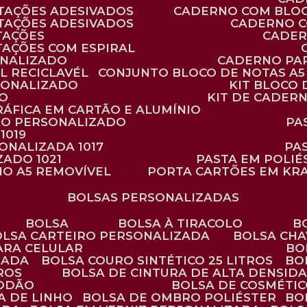
TAÇÕES ADESIVADOS
CADERNO COM BLO
TAÇÕES ADESIVADOS
CADERNO 
TAÇÕES
CADE
TAÇÕES COM ESPIRAL
ONALIZADO
CADERNO PA
L RECICLAVÉL
CONJUNTO BLOCO DE NOTAS A5 
RSONALIZADO
KIT BLOC
DO
KIT DE CADER
RÁFICA EM CARTÃO E ALUMÍNIO
TÃO PERSONALIZADO
P
1019
SONALIZADA 1017
PA
ZADO 1021
PASTA EM POLI
NO A5 REMOVÍVEL
PORTA CARTÕES EM KR
BOLSAS PERSONALIZADAS
BOLSA
BOLSA À TIRACOLO
BOLSA CARTEIRO PERSONALIZADA
BOLSA CH
ARA CELULAR
B
ZADA
BOLSA COURO SINTÉTICO 25 LITROS
B
TROS
BOLSA DE CINTURA DE ALTA DENSID
GODÃO
BOLSA DE COSMÉTI
SA DE LINHO
BOLSA DE OMBRO POLIÉSTER
B