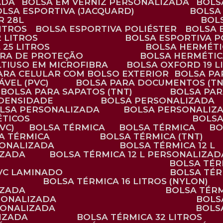
ADA
BOLSA EM VERNIZ PERSONALIZADA
BOL
BOLSA ESPORTIVA (JACQUARD)
BOLSA
R 28L
BOL
ITROS
BOLSA ESPORTIVA POLIÉSTER
BOLSA
2 LITROS
BOLSA ESPORTIVA P
 25 LITROS
BOLSA HERMÉTI
ARA DE PROTEÇÃO
BOLSA HERMÉTI
LTIUSO EM MICROFIBRA
BOLSA OXFORD 19 L
PARA CELULAR COM BOLSO EXTERIOR
BOLSA P
ÁVEL (PVC)
BOLSA PARA DOCUMENTOS (TN
BOLSA PARA SAPATOS (TNT)
BOLSA PA
 DENSIDADE
BOLSA PERSONALIZADA
OLSA PERSONALIZADA
BOLSA PERSONALIZ
ÉTICOS
BOLS
VC)
BOLSA TÉRMICA
BOLSA TÉRMICA
B
SA TÉRMICA
BOLSA TÉRMICA (TNT)
RSONALIZADA
BOLSA TÉRMICA 12 L
IZADA
BOLSA TÉRMICA 12 L PERSONALIZAD
BOLSA TÉ
PVC LAMINADO
BOLSA TÉ
BOLSA TÉRMICA 16 LITROS (NYLON)
IZADA
BOLSA TÉR
RSONALIZADA
BOL
RSONALIZADA
BOL
LIZADA
BOLSA TÉRMICA 32 LITROS