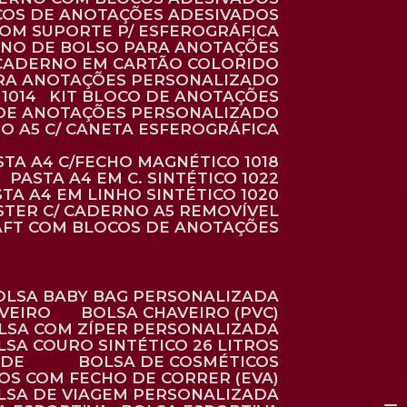
COS DE ANOTAÇÕES ADESIVADOS
COM SUPORTE P/ ESFEROGRÁFICA
RNO DE BOLSO PARA ANOTAÇÕES
CADERNO EM CARTÃO COLORIDO
RA ANOTAÇÕES PERSONALIZADO
1014
KIT BLOCO DE ANOTAÇÕES
O DE ANOTAÇÕES PERSONALIZADO
NO A5 C/ CANETA ESFEROGRÁFICA
ASTA A4 C/FECHO MAGNÉTICO 1018
PASTA A4 EM C. SINTÉTICO 1022
STA A4 EM LINHO SINTÉTICO 1020
ÉSTER C/ CADERNO A5 REMOVÍVEL
AFT COM BLOCOS DE ANOTAÇÕES
BOLSA BABY BAG PERSONALIZADA
AVEIRO
BOLSA CHAVEIRO (PVC)
OLSA COM ZÍPER PERSONALIZADA
OLSA COURO SINTÉTICO 26 LITROS
ADE
BOLSA DE COSMÉTICOS
COS COM FECHO DE CORRER (EVA)
OLSA DE VIAGEM PERSONALIZADA