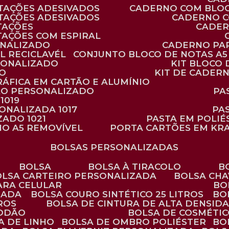
TAÇÕES ADESIVADOS
CADERNO COM BLO
TAÇÕES ADESIVADOS
CADERNO 
TAÇÕES
CADE
TAÇÕES COM ESPIRAL
ONALIZADO
CADERNO PA
L RECICLAVÉL
CONJUNTO BLOCO DE NOTAS A5 
RSONALIZADO
KIT BLOC
DO
KIT DE CADER
RÁFICA EM CARTÃO E ALUMÍNIO
TÃO PERSONALIZADO
P
1019
SONALIZADA 1017
PA
ZADO 1021
PASTA EM POLI
NO A5 REMOVÍVEL
PORTA CARTÕES EM KR
BOLSAS PERSONALIZADAS
BOLSA
BOLSA À TIRACOLO
BOLSA CARTEIRO PERSONALIZADA
BOLSA CH
ARA CELULAR
B
ZADA
BOLSA COURO SINTÉTICO 25 LITROS
B
TROS
BOLSA DE CINTURA DE ALTA DENSID
GODÃO
BOLSA DE COSMÉTI
SA DE LINHO
BOLSA DE OMBRO POLIÉSTER
B