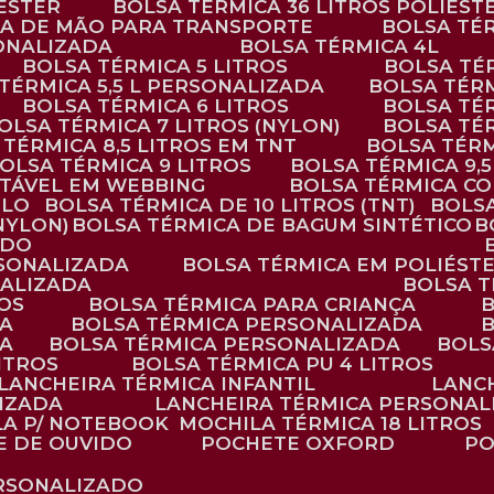
IÉSTER
BOLSA TÉRMICA 36 LITROS POLIÉST
ALÇA DE MÃO PARA TRANSPORTE
BOLSA TÉ
SONALIZADA
BOLSA TÉRMICA 4L
BOLSA TÉRMICA 5 LITROS
BOLSA T
 TÉRMICA 5,5 L PERSONALIZADA
BOLSA TÉR
BOLSA TÉRMICA 6 LITROS
BOLSA TÉ
BOLSA TÉRMICA 7 LITROS (NYLON)
BOLSA TÉ
A TÉRMICA 8,5 LITROS EM TNT
BOLSA TÉR
BOLSA TÉRMICA 9 LITROS
BOLSA TÉRMICA 9,
STÁVEL EM WEBBING
BOLSA TÉRMICA C
PLO
BOLSA TÉRMICA DE 10 LITROS (TNT)
BOLS
(NYLON)
BOLSA TÉRMICA DE BAGUM SINTÉTICO
ADO
RSONALIZADA
BOLSA TÉRMICA EM POLIÉST
NALIZADA
BOLSA 
ROS
BOLSA TÉRMICA PARA CRIANÇA
DA
BOLSA TÉRMICA PERSONALIZADA
DA
BOLSA TÉRMICA PERSONALIZADA
BOL
LITROS
BOLSA TÉRMICA PU 4 LITROS
LANCHEIRA TÉRMICA INFANTIL
LANC
LIZADA
LANCHEIRA TÉRMICA PERSONAL
LA P/ NOTEBOOK
MOCHILA TÉRMICA 18 LITROS
E DE OUVIDO
POCHETE OXFORD
P
ERSONALIZADO