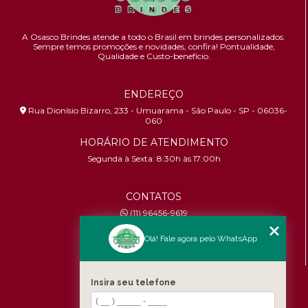
A Osasco Brindes atende a todo o Brasil em brindes personalizados.
Sempre temos promoções e novidades,
confira!
Pontualidade,
Qualidade e Custo-benefício.
ENDEREÇO
Rua Dionísio Bizarro, 233 - Umuarama - São Paulo - SP - 06036-
060
HORÁRIO DE ATENDIMENTO
Segunda à Sexta: 8:30h às 17:00h
CONTATOS
(11) 96456-9619
contato@osascobrindes.com.br
Olá! Fale agora pelo WhatsApp
CNPJ:
26.434.153/0001-30
MENU
Insira seu telefone
Home