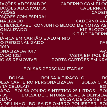
TAÇÕES ADESIVADOS
CADERNO COM BLO
TAÇÕES ADESIVADOS
CADERNO 
TAÇÕES
CADE
TAÇÕES COM ESPIRAL
ONALIZADO
CADERNO PA
L RECICLAVÉL
CONJUNTO BLOCO DE NOTAS A5 
RSONALIZADO
KIT BLOC
DO
KIT DE CADER
RÁFICA EM CARTÃO E ALUMÍNIO
TÃO PERSONALIZADO
P
1019
SONALIZADA 1017
PA
ZADO 1021
PASTA EM POLI
NO A5 REMOVÍVEL
PORTA CARTÕES EM KR
BOLSAS PERSONALIZADAS
BOLSA
BOLSA À TIRACOLO
BOLSA CARTEIRO PERSONALIZADA
BOLSA CH
ARA CELULAR
B
ZADA
BOLSA COURO SINTÉTICO 25 LITROS
B
TROS
BOLSA DE CINTURA DE ALTA DENSID
GODÃO
BOLSA DE COSMÉTI
SA DE LINHO
BOLSA DE OMBRO POLIÉSTER
B