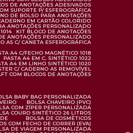
COS DE ANOTAÇÕES ADESIVADOS
COM SUPORTE P/ ESFEROGRÁFICA
RNO DE BOLSO PARA ANOTAÇÕES
CADERNO EM CARTÃO COLORIDO
RA ANOTAÇÕES PERSONALIZADO
1014
KIT BLOCO DE ANOTAÇÕES
O DE ANOTAÇÕES PERSONALIZADO
NO A5 C/ CANETA ESFEROGRÁFICA
ASTA A4 C/FECHO MAGNÉTICO 1018
PASTA A4 EM C. SINTÉTICO 1022
STA A4 EM LINHO SINTÉTICO 1020
ÉSTER C/ CADERNO A5 REMOVÍVEL
AFT COM BLOCOS DE ANOTAÇÕES
BOLSA BABY BAG PERSONALIZADA
AVEIRO
BOLSA CHAVEIRO (PVC)
OLSA COM ZÍPER PERSONALIZADA
OLSA COURO SINTÉTICO 26 LITROS
ADE
BOLSA DE COSMÉTICOS
COS COM FECHO DE CORRER (EVA)
OLSA DE VIAGEM PERSONALIZADA