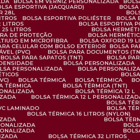
ADA
BOLSA EM VERNIZ PERSONALIZADA
BOL
BOLSA ESPORTIVA (JACQUARD)
BOLSA
R 28L
BOL
ITROS
BOLSA ESPORTIVA POLIÉSTER
BOLSA
2 LITROS
BOLSA ESPORTIVA P
 25 LITROS
BOLSA HERMÉTI
ARA DE PROTEÇÃO
BOLSA HERMÉTI
LTIUSO EM MICROFIBRA
BOLSA OXFORD 19 L
PARA CELULAR COM BOLSO EXTERIOR
BOLSA P
ÁVEL (PVC)
BOLSA PARA DOCUMENTOS (TN
BOLSA PARA SAPATOS (TNT)
BOLSA PA
 DENSIDADE
BOLSA PERSONALIZADA
OLSA PERSONALIZADA
BOLSA PERSONALIZ
ÉTICOS
BOLS
VC)
BOLSA TÉRMICA
BOLSA TÉRMICA
B
SA TÉRMICA
BOLSA TÉRMICA (TNT)
RSONALIZADA
BOLSA TÉRMICA 12 L
IZADA
BOLSA TÉRMICA 12 L PERSONALIZAD
BOLSA TÉ
PVC LAMINADO
BOLSA TÉ
BOLSA TÉRMICA 16 LITROS (NYLON)
IZADA
BOLSA TÉR
RSONALIZADA
BOL
RSONALIZADA
BOL
LIZADA
BOLSA TÉRMICA 32 LITROS