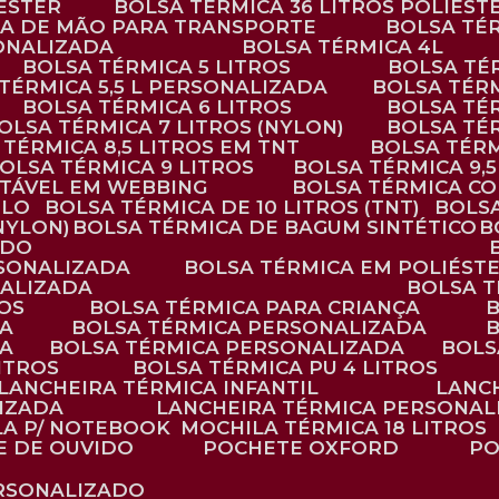
IÉSTER
BOLSA TÉRMICA 36 LITROS POLIÉST
ALÇA DE MÃO PARA TRANSPORTE
BOLSA TÉ
SONALIZADA
BOLSA TÉRMICA 4L
BOLSA TÉRMICA 5 LITROS
BOLSA T
 TÉRMICA 5,5 L PERSONALIZADA
BOLSA TÉR
BOLSA TÉRMICA 6 LITROS
BOLSA TÉ
BOLSA TÉRMICA 7 LITROS (NYLON)
BOLSA TÉ
A TÉRMICA 8,5 LITROS EM TNT
BOLSA TÉR
BOLSA TÉRMICA 9 LITROS
BOLSA TÉRMICA 9,
STÁVEL EM WEBBING
BOLSA TÉRMICA C
PLO
BOLSA TÉRMICA DE 10 LITROS (TNT)
BOLS
(NYLON)
BOLSA TÉRMICA DE BAGUM SINTÉTICO
ADO
RSONALIZADA
BOLSA TÉRMICA EM POLIÉST
NALIZADA
BOLSA 
ROS
BOLSA TÉRMICA PARA CRIANÇA
DA
BOLSA TÉRMICA PERSONALIZADA
DA
BOLSA TÉRMICA PERSONALIZADA
BOL
LITROS
BOLSA TÉRMICA PU 4 LITROS
LANCHEIRA TÉRMICA INFANTIL
LANC
LIZADA
LANCHEIRA TÉRMICA PERSONAL
LA P/ NOTEBOOK
MOCHILA TÉRMICA 18 LITROS
E DE OUVIDO
POCHETE OXFORD
P
ERSONALIZADO