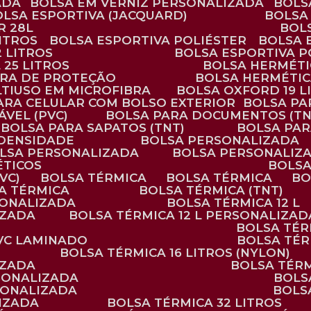
ADA
BOLSA EM VERNIZ PERSONALIZADA
BOL
BOLSA ESPORTIVA (JACQUARD)
BOLSA
R 28L
BOL
ITROS
BOLSA ESPORTIVA POLIÉSTER
BOLSA
2 LITROS
BOLSA ESPORTIVA P
 25 LITROS
BOLSA HERMÉTI
ARA DE PROTEÇÃO
BOLSA HERMÉTI
LTIUSO EM MICROFIBRA
BOLSA OXFORD 19 L
PARA CELULAR COM BOLSO EXTERIOR
BOLSA P
ÁVEL (PVC)
BOLSA PARA DOCUMENTOS (TN
BOLSA PARA SAPATOS (TNT)
BOLSA PA
 DENSIDADE
BOLSA PERSONALIZADA
OLSA PERSONALIZADA
BOLSA PERSONALIZ
ÉTICOS
BOLS
VC)
BOLSA TÉRMICA
BOLSA TÉRMICA
B
SA TÉRMICA
BOLSA TÉRMICA (TNT)
RSONALIZADA
BOLSA TÉRMICA 12 L
IZADA
BOLSA TÉRMICA 12 L PERSONALIZAD
BOLSA TÉ
PVC LAMINADO
BOLSA TÉ
BOLSA TÉRMICA 16 LITROS (NYLON)
IZADA
BOLSA TÉR
RSONALIZADA
BOL
RSONALIZADA
BOL
LIZADA
BOLSA TÉRMICA 32 LITROS