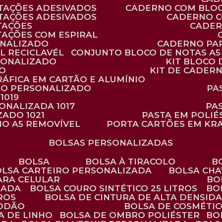
TAÇÕES ADESIVADOS
CADERNO COM BLO
TAÇÕES ADESIVADOS
CADERNO 
TAÇÕES
CADE
TAÇÕES COM ESPIRAL
ONALIZADO
CADERNO PA
L RECICLAVÉL
CONJUNTO BLOCO DE NOTAS A5 
RSONALIZADO
KIT BLOC
DO
KIT DE CADER
RÁFICA EM CARTÃO E ALUMÍNIO
TÃO PERSONALIZADO
P
1019
SONALIZADA 1017
PA
ZADO 1021
PASTA EM POLI
NO A5 REMOVÍVEL
PORTA CARTÕES EM KR
BOLSAS PERSONALIZADAS
BOLSA
BOLSA À TIRACOLO
BOLSA CARTEIRO PERSONALIZADA
BOLSA CH
ARA CELULAR
B
ZADA
BOLSA COURO SINTÉTICO 25 LITROS
B
TROS
BOLSA DE CINTURA DE ALTA DENSID
GODÃO
BOLSA DE COSMÉTI
SA DE LINHO
BOLSA DE OMBRO POLIÉSTER
B