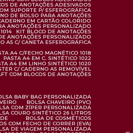
COS DE ANOTAÇÕES ADESIVADOS
COM SUPORTE P/ ESFEROGRÁFICA
RNO DE BOLSO PARA ANOTAÇÕES
CADERNO EM CARTÃO COLORIDO
RA ANOTAÇÕES PERSONALIZADO
1014
KIT BLOCO DE ANOTAÇÕES
O DE ANOTAÇÕES PERSONALIZADO
NO A5 C/ CANETA ESFEROGRÁFICA
ASTA A4 C/FECHO MAGNÉTICO 1018
PASTA A4 EM C. SINTÉTICO 1022
STA A4 EM LINHO SINTÉTICO 1020
ÉSTER C/ CADERNO A5 REMOVÍVEL
AFT COM BLOCOS DE ANOTAÇÕES
BOLSA BABY BAG PERSONALIZADA
AVEIRO
BOLSA CHAVEIRO (PVC)
OLSA COM ZÍPER PERSONALIZADA
OLSA COURO SINTÉTICO 26 LITROS
ADE
BOLSA DE COSMÉTICOS
COS COM FECHO DE CORRER (EVA)
OLSA DE VIAGEM PERSONALIZADA