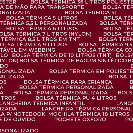
IÉSTER
BOLSA TÉRMICA 36 LITROS POLIÉST
ALÇA DE MÃO PARA TRANSPORTE
BOLSA TÉ
SONALIZADA
BOLSA TÉRMICA 4L
BOLSA TÉRMICA 5 LITROS
BOLSA T
 TÉRMICA 5,5 L PERSONALIZADA
BOLSA TÉR
BOLSA TÉRMICA 6 LITROS
BOLSA TÉ
BOLSA TÉRMICA 7 LITROS (NYLON)
BOLSA TÉ
A TÉRMICA 8,5 LITROS EM TNT
BOLSA TÉR
BOLSA TÉRMICA 9 LITROS
BOLSA TÉRMICA 9,
STÁVEL EM WEBBING
BOLSA TÉRMICA C
PLO
BOLSA TÉRMICA DE 10 LITROS (TNT)
BOLS
(NYLON)
BOLSA TÉRMICA DE BAGUM SINTÉTICO
ADO
RSONALIZADA
BOLSA TÉRMICA EM POLIÉST
NALIZADA
BOLSA 
ROS
BOLSA TÉRMICA PARA CRIANÇA
DA
BOLSA TÉRMICA PERSONALIZADA
DA
BOLSA TÉRMICA PERSONALIZADA
BOL
LITROS
BOLSA TÉRMICA PU 4 LITROS
LANCHEIRA TÉRMICA INFANTIL
LANC
LIZADA
LANCHEIRA TÉRMICA PERSONAL
LA P/ NOTEBOOK
MOCHILA TÉRMICA 18 LITROS
E DE OUVIDO
POCHETE OXFORD
P
ERSONALIZADO