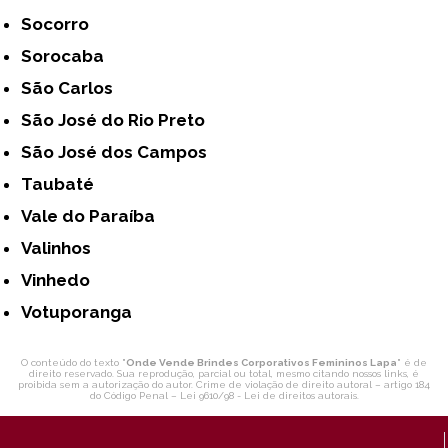
Socorro
Sorocaba
São Carlos
São José do Rio Preto
São José dos Campos
Taubaté
Vale do Paraíba
Valinhos
Vinhedo
Votuporanga
O conteúdo do texto "
Onde Vende Brindes Corporativos Femininos Lapa
" é de
direito reservado. Sua reprodução, parcial ou total, mesmo citando nossos links, é
proibida sem a autorização do autor. Crime de violação de direito autoral – artigo 184
do Código Penal –
Lei 9610/98 - Lei de direitos autorais
.