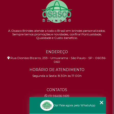
A Osasco Brindes atende a todo o Brasil em brindes personalizados.
Sempre temos promoções e novidades,
confira!
Pontualidade,
Qualidade e Custo-benefício.
ENDEREÇO
Rua Dionísio Bizarro, 233 - Umuarama - São Paulo - SP - 06036-
060
HORÁRIO DE ATENDIMENTO
Segunda à Sexta: 8:30h às 17:00h
CONTATOS
(11) 96456-9619
contato@osascobrindes.com.br
Olá! Fale agora pelo WhatsApp
CNPJ:
26.434.153/0001-30