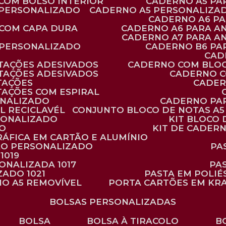
 COM BOLSO INTERIOR
CADERNO A5 P
 PERSONALIZADO
CADERNO A5 PERSONALIZAD
CADERNO A6 P
 COM CAPA DURA
CADERNO A6 PARA A
CADERNO A7 PARA A
 PERSONALIZADO
CADERNO B6 P
CA
TAÇÕES ADESIVADOS
CADERNO COM BLO
TAÇÕES ADESIVADOS
CADERNO 
TAÇÕES
CADE
TAÇÕES COM ESPIRAL
ONALIZADO
CADERNO PA
L RECICLAVÉL
CONJUNTO BLOCO DE NOTAS A5 
RSONALIZADO
KIT BLOC
DO
KIT DE CADER
RÁFICA EM CARTÃO E ALUMÍNIO
TÃO PERSONALIZADO
P
1019
SONALIZADA 1017
PA
ZADO 1021
PASTA EM POLI
NO A5 REMOVÍVEL
PORTA CARTÕES EM KR
BOLSAS PERSONALIZADAS
BOLSA
BOLSA À TIRACOLO