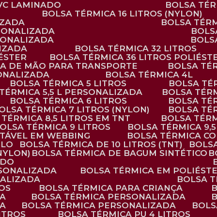
PVC LAMINADO
BOLSA TÉ
BOLSA TÉRMICA 16 LITROS (NYLON)
IZADA
BOLSA TÉR
RSONALIZADA
BOL
RSONALIZADA
BOL
LIZADA
BOLSA TÉRMICA 32 LITROS
IÉSTER
BOLSA TÉRMICA 36 LITROS POLIÉST
ALÇA DE MÃO PARA TRANSPORTE
BOLSA TÉ
SONALIZADA
BOLSA TÉRMICA 4L
BOLSA TÉRMICA 5 LITROS
BOLSA T
 TÉRMICA 5,5 L PERSONALIZADA
BOLSA TÉR
BOLSA TÉRMICA 6 LITROS
BOLSA TÉ
BOLSA TÉRMICA 7 LITROS (NYLON)
BOLSA TÉ
A TÉRMICA 8,5 LITROS EM TNT
BOLSA TÉR
BOLSA TÉRMICA 9 LITROS
BOLSA TÉRMICA 9,
STÁVEL EM WEBBING
BOLSA TÉRMICA C
PLO
BOLSA TÉRMICA DE 10 LITROS (TNT)
BOLS
(NYLON)
BOLSA TÉRMICA DE BAGUM SINTÉTICO
ADO
RSONALIZADA
BOLSA TÉRMICA EM POLIÉST
NALIZADA
BOLSA 
ROS
BOLSA TÉRMICA PARA CRIANÇA
DA
BOLSA TÉRMICA PERSONALIZADA
DA
BOLSA TÉRMICA PERSONALIZADA
BOL
LITROS
BOLSA TÉRMICA PU 4 LITROS