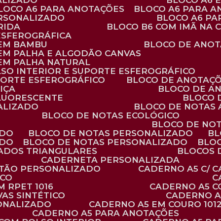
ALIZADO
BLOCO A6
BLOCO A6 PARA ANOTAÇÕES
BLOCO A6 PARA 
ERSONALIZADO
BLOCO A6 P
RIDA
BLOCO B6 COM IMÃ NA
ESFEROGRÁFICA
 EM BAMBU
BLOCO DE ANOT
 EM PALHA E ALGODÃO CANVAS
 EM PALHA NATURAL
LSO INTERIOR E SUPORTE ESFEROGRÁFICO
PORTE ESFEROGRÁFICO
BLOCO DE ANOTAÇ
IÇA
BLOCO DE A
FLUORESCENTE
BLOCO
ALIZADO
BLOCO DE NOTAS
BLOCO DE NOTAS ECOLÓGICO
BLOCO DE NO
ADO
BLOCO DE NOTAS PERSONALIZADO
B
ADO
BLOCO DE NOTAS PERSONALIZADO
BLO
VADOS TRIANGULARES
BLOCOS
CADERNETA PERSONALIZADA
RTÃO PERSONALIZADO
CADERNO A5 C/ 
ICO
 RPET 1016
CADERNO A5 
AS SINTÉTICO
CADERNO 
SONALIZADO
CADERNO A5 EM COURO 101
CADERNO A5 PARA ANOTAÇÕES