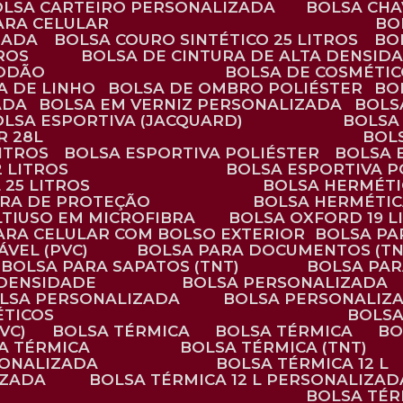
BOLSA CARTEIRO PERSONALIZADA
BOLSA CH
ARA CELULAR
B
ZADA
BOLSA COURO SINTÉTICO 25 LITROS
B
TROS
BOLSA DE CINTURA DE ALTA DENSID
GODÃO
BOLSA DE COSMÉTI
SA DE LINHO
BOLSA DE OMBRO POLIÉSTER
B
ADA
BOLSA EM VERNIZ PERSONALIZADA
BOL
BOLSA ESPORTIVA (JACQUARD)
BOLSA
R 28L
BOL
ITROS
BOLSA ESPORTIVA POLIÉSTER
BOLSA
2 LITROS
BOLSA ESPORTIVA P
 25 LITROS
BOLSA HERMÉTI
ARA DE PROTEÇÃO
BOLSA HERMÉTI
LTIUSO EM MICROFIBRA
BOLSA OXFORD 19 L
PARA CELULAR COM BOLSO EXTERIOR
BOLSA P
ÁVEL (PVC)
BOLSA PARA DOCUMENTOS (TN
BOLSA PARA SAPATOS (TNT)
BOLSA PA
 DENSIDADE
BOLSA PERSONALIZADA
OLSA PERSONALIZADA
BOLSA PERSONALIZ
ÉTICOS
BOLS
VC)
BOLSA TÉRMICA
BOLSA TÉRMICA
B
SA TÉRMICA
BOLSA TÉRMICA (TNT)
RSONALIZADA
BOLSA TÉRMICA 12 L
IZADA
BOLSA TÉRMICA 12 L PERSONALIZAD
BOLSA TÉ