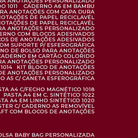
ARA ANOTAÇÕES PERSONALIZADO
O 1011
CADERNO A6 EM BAMBU
ARA ANOTAÇÕES COM CAPA DURA
NOTAÇÕES DE PAPEL RECICLAVÉL
NOTAÇÕES DE PAPEL RECICLAVÉL
ARA ANOTAÇÕES PERSONALIZADO
DERNO COM BLOCOS ADESIVADOS
COS DE ANOTAÇÕES ADESIVADOS
COM SUPORTE P/ ESFEROGRÁFICA
RNO DE BOLSO PARA ANOTAÇÕES
CADERNO EM CARTÃO COLORIDO
RA ANOTAÇÕES PERSONALIZADO
1014
KIT BLOCO DE ANOTAÇÕES
O DE ANOTAÇÕES PERSONALIZADO
NO A5 C/ CANETA ESFEROGRÁFICA
ASTA A4 C/FECHO MAGNÉTICO 1018
PASTA A4 EM C. SINTÉTICO 1022
STA A4 EM LINHO SINTÉTICO 1020
ÉSTER C/ CADERNO A5 REMOVÍVEL
AFT COM BLOCOS DE ANOTAÇÕES
BOLSA BABY BAG PERSONALIZADA